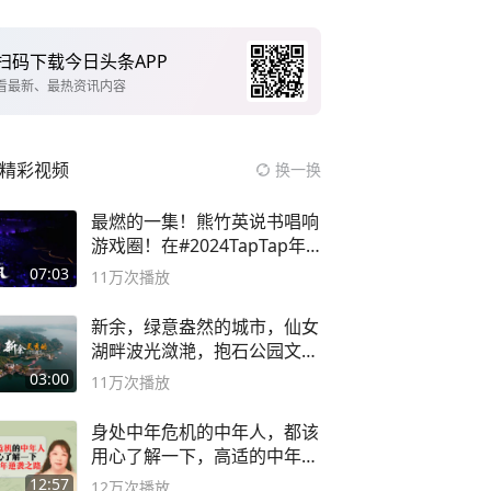
扫码下载今日头条APP
看最新、最热资讯内容
精彩视频
换一换
最燃的一集！熊竹英说书唱响
游戏圈！在#2024TapTap年
度游戏大赏
07:03
11万
次播放
新余，绿意盎然的城市，仙女
湖畔波光潋滟，抱石公园文化
深邃……
03:00
11万
次播放
身处中年危机的中年人，都该
用心了解一下，高适的中年逆
袭之路
12:57
12万
次播放