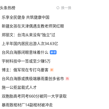
头条热榜
换一换
乐享全民健身 共筑健康中国
新疆女孩在天津偶遇支教老师哭红眼
郑丽文：台湾从来没有“独立”过
上半年国内居民出游人次34.63亿
台风白海豚闭眼意味着什么
宇树科技中一签或至少赚5万
博主：俄军现在专打乌要害
台风白海豚或携极端暴雨重创多省市
施一公拒盆栽式人才
双胞胎高考同考660分被同一大学录取
暴雨致棺材厂14副棺材被冲走