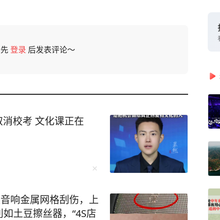
请先
登录
后发表评论～
取消校考 文化课正在
被音响金属网格刮伤，上
如土豆擦丝器，“4S店