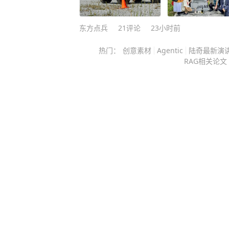
一种不需要向任何人解释的状态。 在这个动不动就劝婚催生的
社会里，一个女人50多岁没结婚没
东方点兵
21
评论
23小时前
陪了快二十年。 这组合放谁身上都要被嚼舌头。 但俞飞鸿硬是
热门：
创意素材
Agentic
陆奇最新演
把这事儿活成了一道不需要解答的题。 她不解释，不官宣
RAG相关论文
澄清，就这么过着。 那个男人是窦文涛。 两人2005年因为
《锵锵三人行》结缘，节目录完发现
后来各自在北京买房，谁也没跟谁商
窦文涛在节目里自己说过这事儿，说“有点缘分
关系显出分量的，是2009年俞飞鸿
那会儿。 她把积蓄和房产全押上，自己当导演、编剧、制片
人、女主角，在云南高黎贡山拍了大
万。 那段时间很多朋友疏远了她，圈里人看她的眼神都变了。
但窦文涛几乎每天提着吃的去她家，
时候坐到凌晨才走。 俞飞鸿后来在访谈里提过，有天晚上她情
绪崩了，在客厅里哭很久，窦文涛就
就递纸巾。 这种陪伴，一陪就是快二十年。 两个人各有各的房