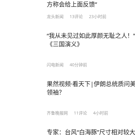
方称会给上面反馈”
龙头新闻
13
评论
23小时前
“我从未见过如此厚颜无耻之人！”
《三国演义》
闪电新闻
40分钟前
果然视频·看天下|伊朗总统质问
领袖？
齐鲁晚报网
11
评论
4小时前
专家：台风“白海豚”尺寸相对较