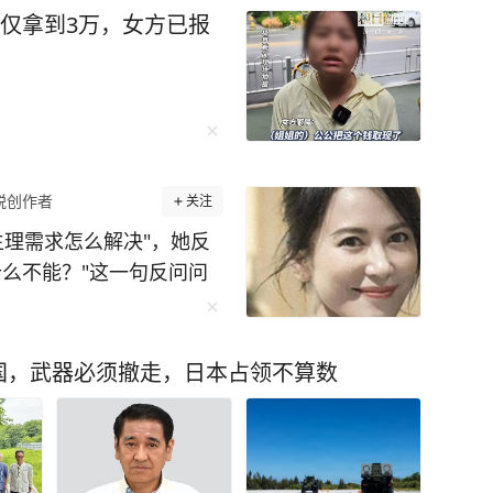
子仅拿到3万，女方已报
锐创作者
关注
生理需求怎么解决"，她反
么不能？"这一句反问问
她穿深色
国，武器必须撤走，日本占领不算数
样立得住。 一个55
靠热搜，就这么安安静静
 而是她活成了