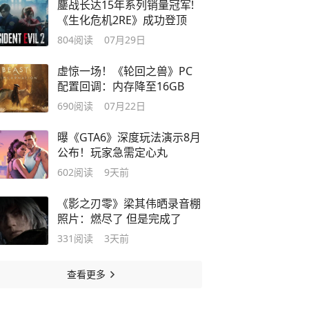
鏖战长达15年系列销量冠军!
《生化危机2RE》成功登顶
804
阅读
07月29日
虚惊一场！《轮回之兽》PC
配置回调：内存降至16GB
690
阅读
07月22日
曝《GTA6》深度玩法演示8月
公布！玩家急需定心丸
602
阅读
9天前
《影之刃零》梁其伟晒录音棚
照片：燃尽了 但是完成了
331
阅读
3天前
查看更多