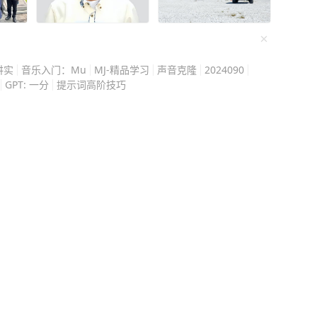
孩子，身边却有个男人默默
讲实
音乐入门：Mu
MJ-精品学习
声音克隆
2024090
，不
GPT: 一分
提示词高阶技巧
聊得来，从此成了朋友。
量，结果买到同一片区。
”。 真正让这段
拍《爱有来生》赔了四千万
半年，结果票房只有几百
陪她说话，听她倾诉，有
坐旁边，一句话不多说，