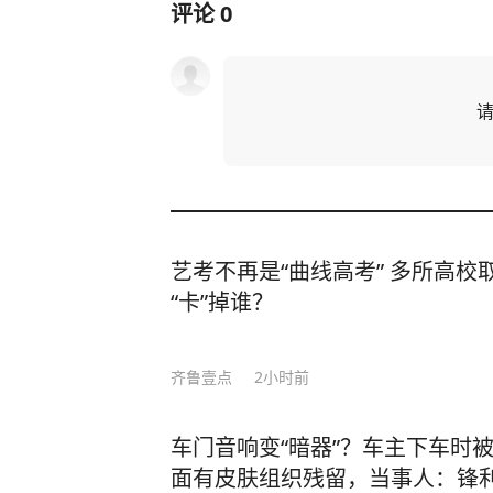
评论
0
艺考不再是“曲线高考” 多所高校
“卡”掉谁？
齐鲁壹点
2小时前
车门音响变“暗器”？车主下车时
面有皮肤组织残留，当事人：锋利