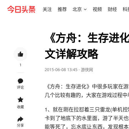
关注
推荐
北京
视频
财经
科
《方舟：生存进
文详解攻略
1
2015-06-08 13:45
·
游侠网
《方舟：生存进化》中很多玩家在游
评论
几个比较有趣的，大家在游戏过程中
收藏
1、就在刚在拉怼着三只雷龙(单机
卡到了地底下的水里面，游了半天也
能等死了，忘水底让东西，发现根本
分享