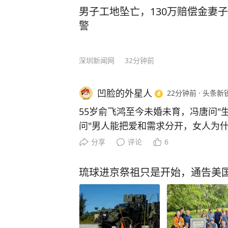
男子工地坠亡，130万赔偿金妻
警
深圳新闻网
32分钟前
凹脸的外星人
22分钟前
·
头条新
55岁俞飞鸿至今未婚未育，冯唐问"
问"男人能把爱和需求分开，女人为什
出了中国女性最缺的底气！ 主要信源：（央视网——俞飞鸿曝
分享
评论
6
光童年照 容貌40年未变） 2026年春天，电影《蜂蜜的针》上
映，55岁的俞飞鸿再次出现在大银幕上。 媒体生图里
琉球进京祭祖只是开始，通告美
西装，眼角纹路清楚，没靠滤镜遮，气场照
岁、未婚未育的女演员，没靠绯闻没
地又一次被看见。 这事儿本身就挺有意思的。 俞飞鸿最让人服
气的地方，不是她长得好看，也不是她“冻龄”。