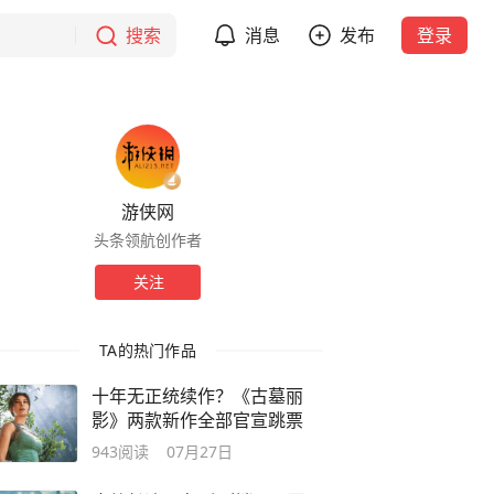
搜索
消息
发布
登录
游侠网
头条领航创作者
关注
TA的热门作品
十年无正统续作？《古墓丽
影》两款新作全部官宣跳票
943
阅读
07月27日