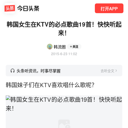
打开APP
韩国女生在KTV的必点歌曲19首！快快听起
来！
韩流圈
关注
2015-6-23 11:02
头条听资讯，时事尽掌握
去听全文
韩国妹子们在KTV喜欢唱什么歌呢？