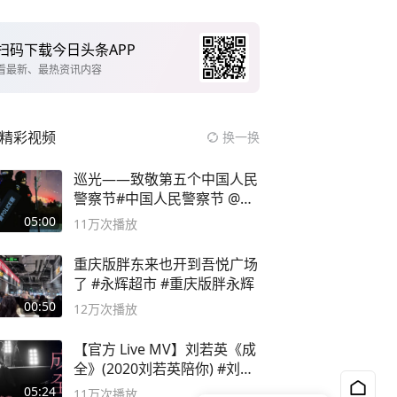
扫码下载今日头条APP
看最新、最热资讯内容
精彩视频
换一换
巡光——致敬第五个中国人民
警察节#中国人民警察节 @抖
音小助手
05:00
11万
次播放
重庆版胖东来也开到吾悦广场
了 #永辉超市 #重庆版胖永辉
00:50
12万
次播放
【官方 Live MV】刘若英《成
全》(2020刘若英陪你) #刘若
英 #成全
05:24
11万
次播放