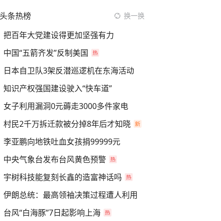
头条热榜
换一换
把百年大党建设得更加坚强有力
中国“五箭齐发”反制美国
日本自卫队3架反潜巡逻机在东海活动
知识产权强国建设驶入“快车道”
女子利用漏洞0元薅走3000多件家电
村民2千万拆迁款被分掉8年后才知晓
李亚鹏向地铁吐血女孩捐99999元
中央气象台发布台风黄色预警
宇树科技能复刻长鑫的造富神话吗
伊朗总统：最高领袖决策过程遭人利用
台风“白海豚”7日起影响上海