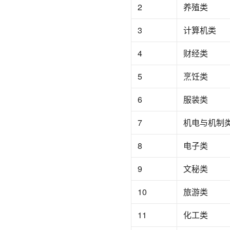
2
养殖类
3
计算机类
4
财经类
5
烹饪类
6
服装类
7
机电与机制
8
电子类
9
文秘类
10
旅游类
11
化工类