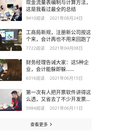
现金流量表编制与计算方法，
这是我看过最全的总结
9410
阅读
2021年08月24日
工商局新规，注册新公司按这
个来，会计再也不用来回跑了
7722
阅读
2021年04月08日
财务经理告诫大家：这5种企
业，会计能躲即躲……
6316
阅读
2021年06月15日
第一次有人把开票软件讲得这
么透，又省去了不少开发票的
烦恼
5984
阅读
2021年06月11日
查看更多