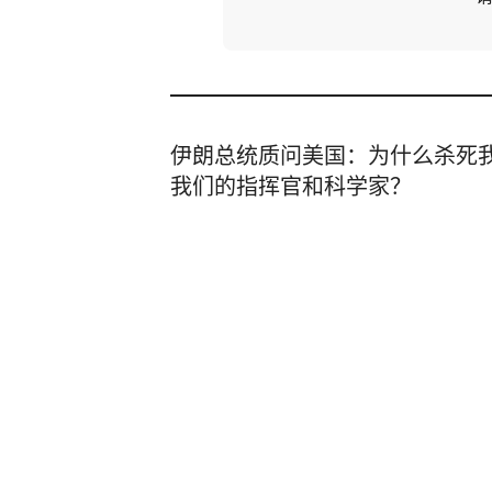
伊朗总统质问美国：为什么杀死
我们的指挥官和科学家？
深圳新闻网
2
评论
2小时前
3名辅警查酒驾收钱就放行 还致
闪电新闻
10
评论
前天04:11