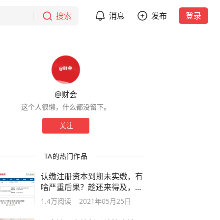
搜索
消息
发布
登录
@财会
这个人很懒，什么都没留下。
关注
TA的热门作品
​认缴注册资本到期未实缴，有
啥严重后果？趁还来得及，赶
紧学习
1.4万
阅读
2021年05月25日