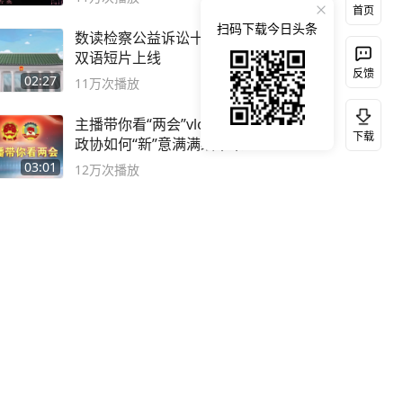
首页
扫码下载今日头条
数读检察公益诉讼十年！中英
双语短片上线
反馈
02:27
11万
次播放
主播带你看“两会”vlog 看大兴
下载
政协如何“新”意满满绘未来！
03:01
12万
次播放