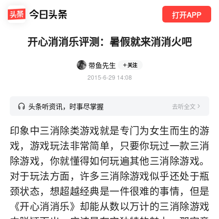
打开APP
开心消消乐评测：暑假就来消消火吧
带鱼先生
关注
2015-6-29 14:08
头条听资讯，时事尽掌握
去听全文
印象中三消除类游戏就是专门为女生而生的游
戏，游戏玩法非常简单，只要你玩过一款三消
除游戏，你就懂得如何玩遍其他三消除游戏。
对于玩法方面，许多三消除游戏似乎还处于瓶
颈状态，想超越经典是一件很难的事情，但是
《开心消消乐》却能从数以万计的三消除游戏