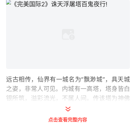
远古相传，仙界有一城名为“飘渺城”，具天城
之姿，非常人可见。内城有一高塔，塔身皆白
银所筑，溢彩流光，不属人间。传该塔为神佛
所建，意指欲界六天。众神归寂，天道荒废，
那宝塔竟被魔王波旬占据!改其名曰：诛天浮屠
点击查看完整内容
塔。百年一度，大开法门，以节庆之名，设竟