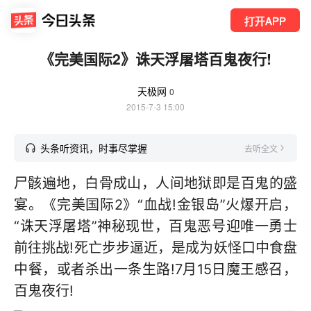
打开APP
《完美国际2》诛天浮屠塔百鬼夜行!
天极网
0
2015-7-3 15:00
头条听资讯，时事尽掌握
去听全文
尸骸遍地，白骨成山，人间地狱即是百鬼的盛
宴。《完美国际2》“血战!金银岛”火爆开启，
“诛天浮屠塔”神秘现世，百鬼恶号迎唯一勇士
前往挑战!死亡步步逼近，是成为妖怪口中食盘
中餐，或者杀出一条生路!7月15日魔王感召，
百鬼夜行!