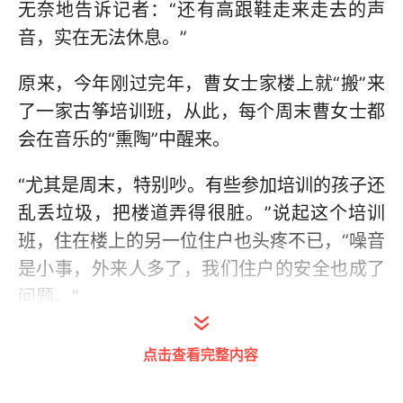
无奈地告诉记者：“还有高跟鞋走来走去的声
音，实在无法休息。”
原来，今年刚过完年，曹女士家楼上就“搬”来
了一家古筝培训班，从此，每个周末曹女士都
会在音乐的“熏陶”中醒来。
“尤其是周末，特别吵。有些参加培训的孩子还
乱丢垃圾，把楼道弄得很脏。”说起这个培训
班，住在楼上的另一位住户也头疼不已，“噪音
是小事，外来人多了，我们住户的安全也成了
问题。”
曹女士说，家属院原本是居民生活休息的地
点击查看完整内容
方，如今却被一些培训机构为减低成本钻了空
子。除了噪音扰民外，曹女士告诉记者，在这