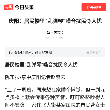
打开APP
庆阳：居民楼里“乱弹琴”噪音扰民令人忧
每日甘肃
0
2015-7-7 09:28
头条听资讯，时事尽掌握
去听全文
居民楼里“乱弹琴”噪音扰民令人忧
陇东报/掌中庆阳记者赵紫云
“上了一周班，周末想在家睡个懒觉，但一到九
点多楼上就会传来各种声音，叮叮咚咚吵得人
睡不安稳。”家住北大街某家属院的市民曹女士