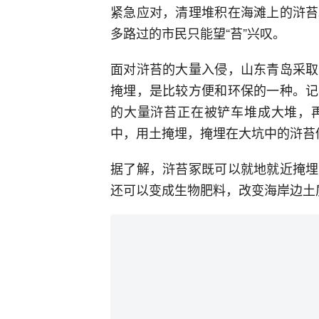
紧急应对，清理堆积在海滩上的浒苔
多路过的市民只能望“苔”兴叹。
面对浒苔的大量入侵，山东青岛采取
掩埋，是比较方便和环保的一种。记
的大量浒苔正在被铲车堆成大堆，
中，用土掩埋，掩埋在大坑中的浒苔
据了解，浒苔冢既可以就地就近掩埋
还可以变成生物肥料，改变海岸边土