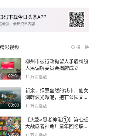
扫码下载今日头条APP
看最新、最热资讯内容
精彩视频
换一换
柳州市被行政拘留人矛盾纠纷
人民调解委员会揭牌成立
02:01
11万
次播放
新余，绿意盎然的城市，仙女
湖畔波光潋滟，抱石公园文化
深邃……
03:00
11万
次播放
【火影×忍者神龟①】第七班
大战忍者神龟！童年回忆联动
论武？
08:55
11万
次播放