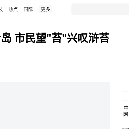
技
热点
国际
更多
岛 市民望"苔"兴叹浒苔