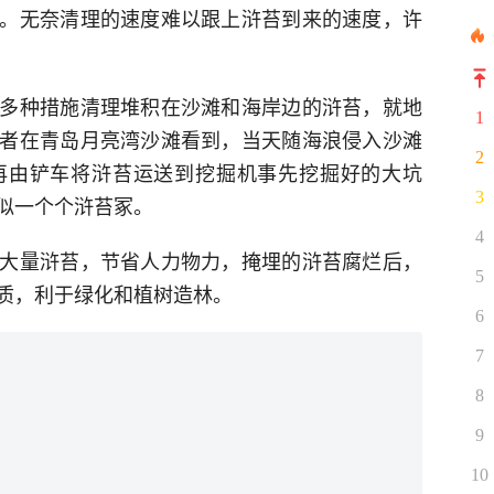
。无奈清理的速度难以跟上浒苔到来的速度，许
多种措施清理堆积在沙滩和海岸边的浒苔，就地
1
者在青岛月亮湾沙滩看到，当天随海浪侵入沙滩
2
再由铲车将浒苔运送到挖掘机事先挖掘好的大坑
3
似一个个浒苔冢。
4
大量浒苔，节省人力物力，掩埋的浒苔腐烂后，
5
质，利于绿化和植树造林。
6
7
8
9
10