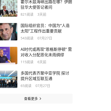
霍尔木兹海峡出路在哪？伊朗
驻华大使答记者问
821
阅读
3天前
国际组织官员：中国为“人造
太阳”工程作出重要贡献
543
阅读
07月27日
AI时代或再现“恩格斯停顿” 需
对收入分配恶化未雨绸缪
115
阅读
6天前
多国代表齐聚中亚学院 探讨
提升区域互联互通
65
阅读
07月27日
查看更多