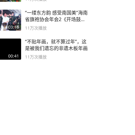
“一缕东方韵 感受南国美”海南
省旗袍协会年会2《开场鼓》
二团
03:16
11万
次播放
“不贴年画，就不算过年”，这
是被我们遗忘的非遗木板年画
00:41
11万
次播放