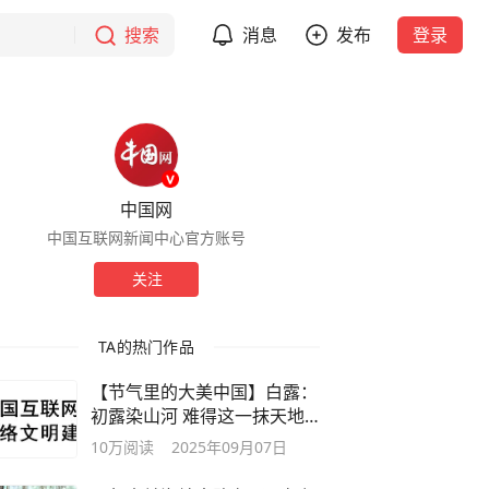
搜索
消息
发布
登录
中国网
中国互联网新闻中心官方账号
关注
TA的热门作品
【节气里的大美中国】白露：
初露染山河 难得这一抹天地
颜色
10万
阅读
2025年09月07日