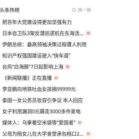
头条热榜
换一换
把百年大党建设得更加坚强有力
日本自卫队3架反潜巡逻机在东海活动
伊朗总统：最高领袖决策过程遭人利用
知识产权强国建设驶入“快车道”
台风“白海豚”7日起影响上海
《新闻联播》正在直播
李亚鹏向地铁吐血女孩捐99999元
泰国一女公务员妆容引争议 本人回应
女子利用漏洞0元薅走3000多件家电
媒体人：乌拿着空米袋等“爱国者”
父母为陪女儿在大学食堂承包档口2年