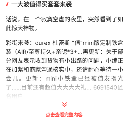
一大波值得买套套来袭
话说，在一个寂寞空虚的夜里，突然看到了如
此惊天神物。
彩蛋来袭：durex 杜蕾斯 “值”mini版定制铁盒
装（AIR/至尊持久+亲昵*3+...再更新：关于部
分网友表示收到货物有小出路的问题，小编正
在加紧和商家沟通核实中，还请耐心等待一小
会儿。更新：mini小铁盒已经被值友撸光
了……目前还有超值大大大大礼... 6691540匿
名用户
但是大家放心，6块3包邮都是童话故事，但是
点击查看完整内容
这个69块9的大保健还是有售卖哦。