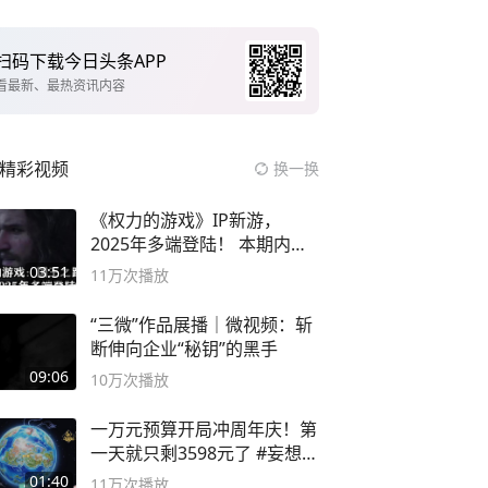
扫码下载今日头条APP
看最新、最热资讯内容
精彩视频
换一换
《权力的游戏》IP新游，
2025年多端登陆！ 本期内容
概要
03:51
11万
次播放
“三微”作品展播｜微视频：斩
断伸向企业“秘钥”的黑手
09:06
10万
次播放
一万元预算开局冲周年庆！第
一天就只剩3598元了 #妄想山
海
01:40
11万
次播放