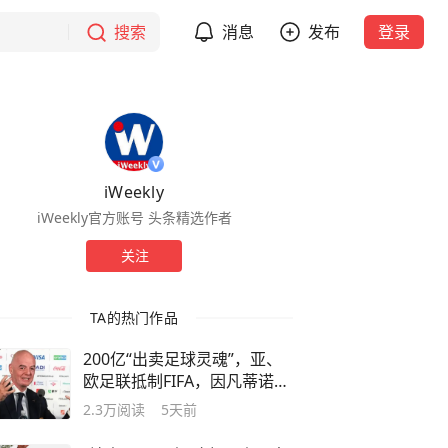
搜索
消息
发布
登录
iWeekly
iWeekly官方账号 头条精选作者
关注
TA的热门作品
200亿“出卖足球灵魂”，亚、
欧足联抵制FIFA，因凡蒂诺终
于低头！
2.3万
阅读
5天前