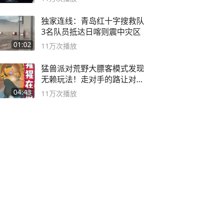
独家连线：青岛红十字搜救队
3名队员抵达日喀则震中灾区
01:02
11万
次播放
猛兽派对荒野大膘客模式发现
无赖玩法！走对手的路让对手
无路可走
04:43
11万
次播放