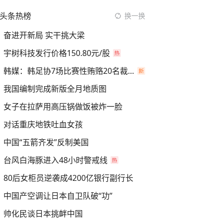
头条热榜
换一换
奋进开新局 实干挑大梁
宇树科技发行价格150.80元/股
韩媒：韩足协7场比赛性贿赂20名裁判
我国编制完成新版全月地质图
女子在拉萨用高压锅做饭被炸一脸
对话重庆地铁吐血女孩
中国“五箭齐发”反制美国
台风白海豚进入48小时警戒线
80后女柜员逆袭成4200亿银行副行长
中国产空调让日本自卫队破“功”
帅化民谈日本挑衅中国