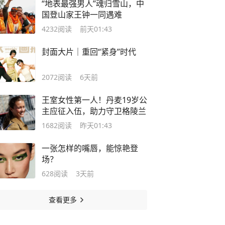
“地表最强男人”魂归雪山，中
国登山家王钟一同遇难
4232
阅读
前天01:43
封面大片｜重回“紧身”时代
2072
阅读
6天前
王室女性第一人！丹麦19岁公
主应征入伍，助力守卫格陵兰
1682
阅读
昨天01:43
一张怎样的嘴唇，能惊艳登
场？
628
阅读
3天前
查看更多