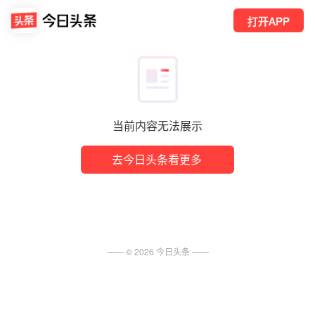
打开APP
当前内容无法展示
去今日头条看更多
—— ©
2026
今日头条
——