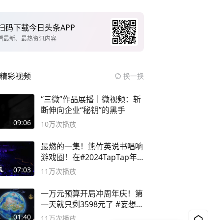
扫码下载今日头条APP
看最新、最热资讯内容
精彩视频
换一换
“三微”作品展播｜微视频：斩
断伸向企业“秘钥”的黑手
09:06
10万
次播放
最燃的一集！熊竹英说书唱响
游戏圈！在#2024TapTap年
度游戏大赏
07:03
11万
次播放
一万元预算开局冲周年庆！第
一天就只剩3598元了 #妄想山
海
01:40
11万
次播放