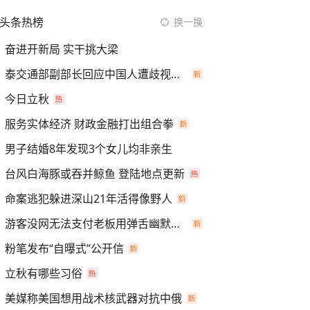
头条热榜
换一换
奋进开新局 实干挑大梁
泰交通部副部长回应中国人遭歧视手势
今日立秋
服务实体经济 财政金融打出组合拳
男子结婚8年发现3个女儿均非亲生
台风白海豚或吞并鲸鱼 登陆地点更新
命案逃犯躲进深山21年活得像野人
游客没网无法支付老板用弹舌幽默化解
粉笔发布“自曝式”公开信
立秋有哪些习俗
美媒称美国想用战术核武器对抗中俄