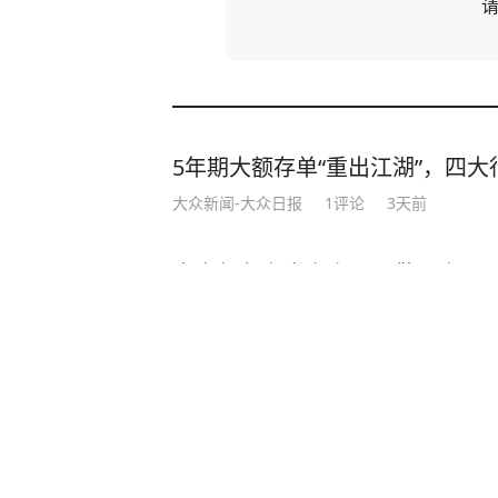
5年期大额存单“重出江湖”，四大行
大众新闻-大众日报
1
评论
3天前
中央气象台发布台风预警：台风“
0日早晨在浙闽沿海登陆
新黄河
3小时前
河南信阳22岁独游女孩已失联超
南太行“女儿梯”，系下山必经之