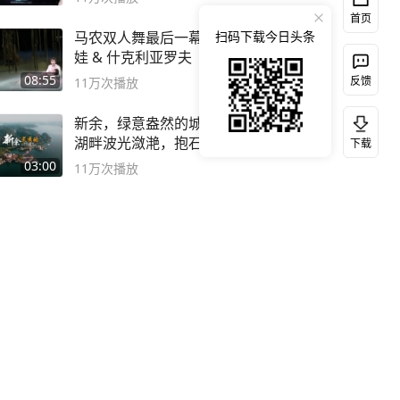
首页
马农双人舞最后一幕-奥西波
扫码下载今日头条
娃 & 什克利亚罗夫
08:55
反馈
11万
次播放
新余，绿意盎然的城市，仙女
湖畔波光潋滟，抱石公园文化
下载
深邃……
03:00
11万
次播放