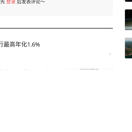
请先
登录
后发表评论～
最高年化1.6%
白海豚”可能9日下午至1
10天，信号最终消失在
处，母亲：失踪当晚曾短