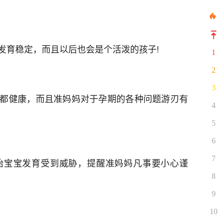
发育稳定，而且以后也会是个活泼的孩子!
1
2
3
都健康，而且准妈妈对于孕期的各种问题游刃有
4
5
6
7
胎宝宝发育受到威胁，提醒准妈妈凡事要小心谨
8
9
10