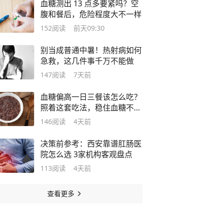
血糖测出 13 点多要紧吗？空
腹和餐后，危险程度大不一样
152
阅读
前天09:30
别当成普通中暑！热射病如何
急救，这几件事千万不能做
147
阅读
7天前
血糖偏高一日三餐该怎么吃？
照着这套吃法，稳住血糖不飙
升
146
阅读
4天前
决策前参考：西安靠谱肛肠医
院怎么选 3家机构客观盘点
113
阅读
4天前
查看更多