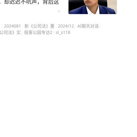
验总结在《学习高手》中，这本书还获得央视点
，却迟迟不吭声，背后这
蒋万安不是不想动，是真
速记忆的秘诀，再到调整心态的良方，他都一一
史旧账，而是搅动今天的
1
2024081
新《公司法》董
2024/12
AI聊天对话
走的每一步都很小心，在
公司法》实
极客公园专访2
sl_s118
刺激记忆法，缩略词记忆法等，并给出了具体的
迁葬的事更是能绕就绕。
，也是民进党每逢选举就
本保姆级的巧劲学习用书。 曾经李柘远的
间公开说慈湖陵寝是“威权
的学习方法后，仅用半年就补回了之前落下的知
念馆”。 这等于是直接把
10几万送孩子去
安这时候要是高调推动迁
手》效果好！（免责：本文不代表台海网观点）
平白送人刀子，站在选举
效学习能力：[图片]
的选项。 蒋万安代表的
”路线，跟传统深蓝阵营
他需要向岛内年轻选民证
而是一个能撇清所谓“威权
能跟深蓝彻底闹翻，那才是
葬的事刚好卡在这两条路