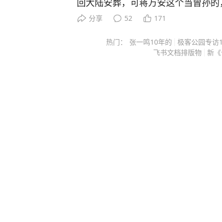
柘远将自己十几年来的求学经历和经
回大陆安葬，可蒋万安这个当曾孙的
赞，康辉也极力推荐。 在书中，他详尽地分享了5大模块、8大方法、100多种学习秘
盘棋，远不止孝道两个字能说清。 
分享
52
171
籍，从如何精准定位学习漏洞，到快
不敢动，这个“不敢”，怕的不是翻历
娓娓道来。 书中每部分都进行了更为详细的拆分，讲解了100+学习方法。比如，如何
热门：
张一鸣10年的
极客公园专访
政治算盘。 他当上台北市长之后，
飞书文档排版物
新《
提高记忆力教你联想记忆法，多感官
岛内公开场合几乎不主动提两蒋，
操作方法。 《学习高手》这套书，除了他的独家方法，也有国内外学霸和专家的秘
理由是：两蒋既是国民党的历史遗产
诀，100多个学习方法给你参考，完全是一
拉出来批斗的靶子，赖清德在选战期
表妹，成绩一直是倒数，自从用了他
象征”，提出要改成所谓“转型正义纪
识，最后如愿考上了211大学，并顺利保研。 不是吹嘘！很多家长花
两蒋定调成需要被清算的符号，蒋万
辅导班，都不一定有买一本《学习高
葬，等于自己跳进对手挖好的坑里，
点击下方即可下单，让孩子早日掌握高
利益上算这笔账，所以沉默就是最好
是国民党新生代里正在成型的“本土化
之间已经有了微妙但清晰的距离。 
明自己不是靠祖辈吃饭的政治后代，
包袱”的现代政治人物。 可他又不
他在党内初选和大选时的铁票仓，迁