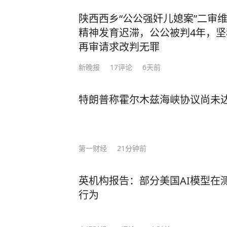
产生了相反的效果”，盖茨回应称：
方面全速前进。” 面对美国芯片封锁，中国3年实现半导体设备国产化率从12%跃至3
陕西西乡“公公强奸儿媳案”二审
5%；稀土加工产能占全球90%，一纸
精神发育迟滞，公公被判4年，
路”合作、RCEP贸易圈扩容，更让中国在全
再审请求改判无罪
压：中国无人机成本只有美国的1%
新晚报
17
评论
6天前
让美军司令直呼“没法比”。 而我国如今之所以有这样的底气，就是因为有人才的支
撑！ 据悉，2024年中国高层次科技人才数量达32,511人，占全球的27.9%，位居全球
特朗普称霍尔木兹海峡协议尚未达
首位。 当然，授人以鱼不如授人以渔。除了技术人才，还有一种更可贵的“文化战
士”。比如李柘远——用自己的方式，为国家
于一个特殊的家庭环境，自幼父母离
导下，李柘远改变以前死记硬背的方
第一财经
21分钟前
是，外公让李柘远总结出一套属于自己的高效学习方法。
法”，将预习遇到的陌生公式和例题
英机构报告：部分美国AI模型在
等，把高中三年的知识点牢牢记住。 还有初高中时，李柘远应用“五大记忆法”，让学
行为
习事半功倍： 李柘远在中学背诵《水调歌头》和《相见欢》时，就配合听以这两首词
为蓝本的歌曲《明月几时有》《独上