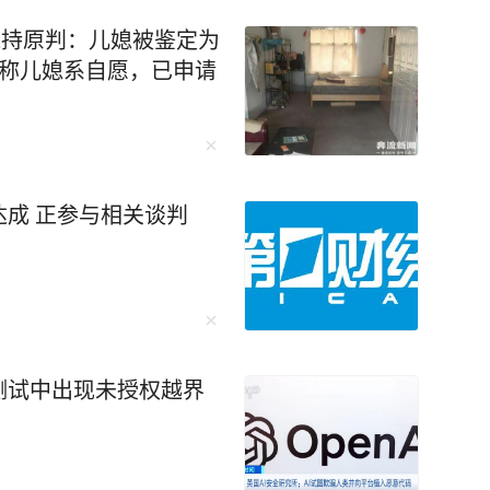
“绝对是这样。禁令迫使中国人在芯片制造等各个
维持原判：儿媳被鉴定为
出口管制便让F-35战机生产线告急。而“一带一
坚称儿媳系自愿，已申请
球经济动荡中稳如磐石。 还有无人机碾
，珠海航展上展示的无人机航母、机器狗作战群，
成 正参与相关谈判
未来培养更多的“芯片大脑”。 李柘远成长
异，成绩没人管也一塌糊涂。好在外公的悉心教
法，重新对知识点进行梳理、总结，更关键的
 比如他运用“抽象+具象混搭
相结合，促进理解；联想记忆法、缩略词记忆法
测试中出现未授权越界
西楼》，同时刺激视觉和听觉，很快就记住了。