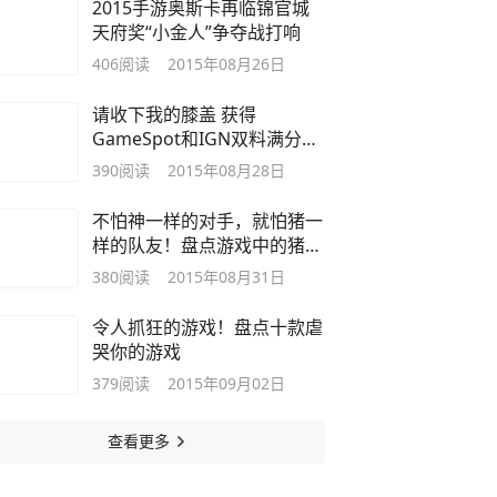
2015手游奥斯卡再临锦官城
天府奖“小金人”争夺战打响
406
阅读
2015年08月26日
请收下我的膝盖 获得
GameSpot和IGN双料满分的
游戏
390
阅读
2015年08月28日
不怕神一样的对手，就怕猪一
样的队友！盘点游戏中的猪队
友
380
阅读
2015年08月31日
令人抓狂的游戏！盘点十款虐
哭你的游戏
379
阅读
2015年09月02日
查看更多