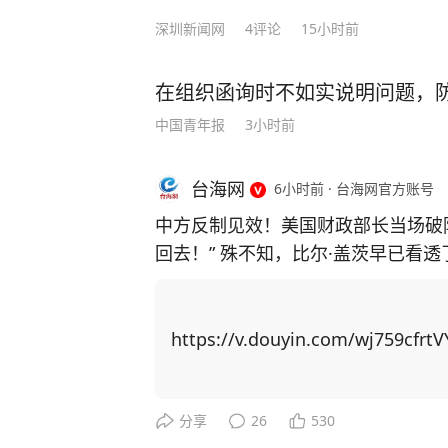
深圳新闻网
4
评论
15小时前
在组织函询时不如实说明问题，防
中国青年报
3小时前
台海网
6小时前
·
台海网官方账号
中方反制见效！美国财政部长当场破
回去！” 殊不知，比尔·盖茨早已看
主芯片，并通过规模制造优势赶超上来！ 中国近期对稀土出口实施反制措
稀土供应链上高度依赖中国，重启本
博弈找筹码，居然把矛头指向了中国留学生身上！ 美国以中
https://v.douyin.com/wj759cfrtV
国撤销稀土出口管制新规。他声称若
生”，并威胁在金融、软件等领域升级行动。 美国想威胁中国让步，
更加激发中国的爆发力！ 举例，CNN主持人曾询问科技禁令是否 “以一种奇怪的方式
分享
26
530