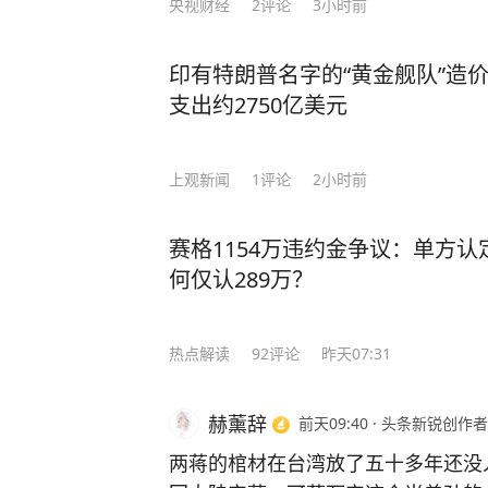
李柘远睡前会把MP3放在床头，循
央视财经
2
评论
3小时前
法，前一晚“听背”的单词已经记得非常牢固。 就这样，李柘远成绩
绩一直名列前茅，长期稳居年级第一的宝座。 高三时期，李柘远却
印有特朗普名字的“黄金舰队”造
人梦寐以求的机会 —— 清华大学
支出约2750亿美元
考美国耶鲁！ 虽然对美国高考的知识一片空白，但李柘远依旧胸有成竹，他开始翻阅
国内外学霸笔记，归纳总结各种方法，
上观新闻
1
评论
2小时前
如，在英语这关难题上，他花了三天
一个“六步鸡血背单词法”，仅用10天
逐步的复习中，李柘远还用“康奈尔笔
赛格1154万违约金争议：单方认
多感官刺激记忆把知识点记牢，”主题分类法“梳理逻辑
何仅认289万？
习方法是快速发展的关键。” 最终，李柘远以托福116分（距离满分只差四分）和SAT
满分的成绩，成功获得了耶鲁大学的录取通知！ 耶鲁毕业后，他
热点解读
92
评论
昨天07:31
行高盛；25岁重返校园，考进哈佛大
是“百年一遇的人才”。 美国学术界为了挽留他更是开出了千万年薪和美国绿卡的诱
赫薰辞
前天09:40
·
头条新锐创作者
惑，面对巨额奖金的诱惑，李柘远感
报效祖国，国我必须回。” 回国后，为了让更多的学弟学妹能够掌握学习的奥秘，李
两蒋的棺材在台湾放了五十多年还没