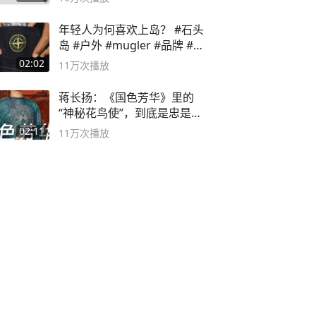
年轻人为何喜欢上岛？ #石头
岛 #户外 #mugler #品牌 #足
球流氓
02:02
11万
次播放
蒋长扬：《国色芳华》里的
“神秘花鸟使”，到底是忠是
奸？
02:11
11万
次播放