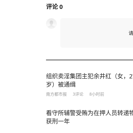
评论
0
组织卖淫集团主犯余井红（女，2
岁）被通缉
南方都市报
3
评论
8小时前
看守所辅警受贿为在押人员转递
获刑一年