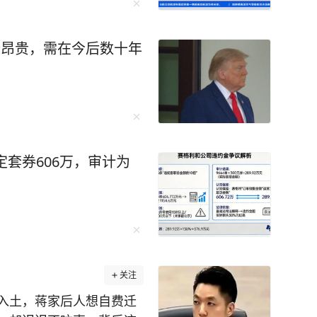
环播放词汇音频，直到自己睡去。通过这样的方
一路突飞猛进，成
迎来了一个让无数
价昂贵，需在今后数十年
的保送名额。可李柘远却拒绝了清华的保送，选择裸
最后建立出了一套适合自己的学习体系。 比
的时间上网搜索名校学霸的学习方法，并整理了
就牢牢记住背熟了4000个英语单词，超级牛！ 在
记法”记笔记，用“三个一”精读法快速理解阅读，
定套券606万，审计为
…… 李柘远说：“学会正确的学
入职全球顶尖投资银
学深造，28岁荣登福布斯精英榜，哈佛校长称他
关注
谢说：“院长，谢谢你的赏识，但我来耶鲁是为了
入土，蒋家后人想自费迁