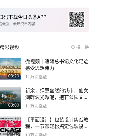
扫码下载今日头条APP
看最新、最热资讯内容
精彩视频
换一换
微视频｜追随总书记文化足迹
感受思想伟力
03:20
11万
次播放
新余，绿意盎然的城市，仙女
湖畔波光潋滟，抱石公园文化
深邃……
03:00
11万
次播放
【平面设计】包装设计实战教
程，一节课轻松搞定包装设计
流程！
91:25
10万
次播放