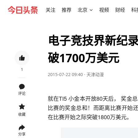
关注
推荐
北京
视频
财经
科
电子竞技界新纪录，D
破1700万美元
1
2015-07-22 09:40
·
天津动漫
评论
就在TI5 小金本开放80天后， 奖
比赛的奖金总和！而距离比赛开始还
收藏
在比赛开始之际突破1800万美元。
分享