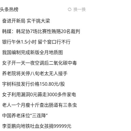
头条热榜
换一换
奋进开新局 实干挑大梁
韩媒：韩足协7场比赛性贿赂20名裁判
银行午休1.5小时 留个窗口行不行
我国编制完成新版全月地质图
女子开一天一夜空调后二氧化碳中毒
养老院将关停八旬老太无人接手
宇树科技发行价格150.80元/股
女子利用漏洞0元薅走3000多件家电
老人一个月瘦十斤查出肠道有三条虫
中国养老床位“三连降”
李亚鹏向地铁吐血女孩捐99999元