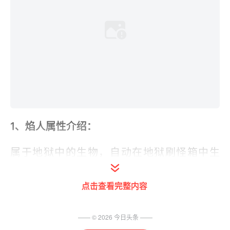
1、焰人属性介绍：
属于地狱中的生物，自动在地狱刷怪箱中生
成。烈焰人的外观很显眼，由环绕着烟雾的头
和三个旋转体(每个旋转体都包含了四个圆柱)
点击查看完整内容
组成。
—— ©
2026
今日头条
——
2、烈焰人怎么打：