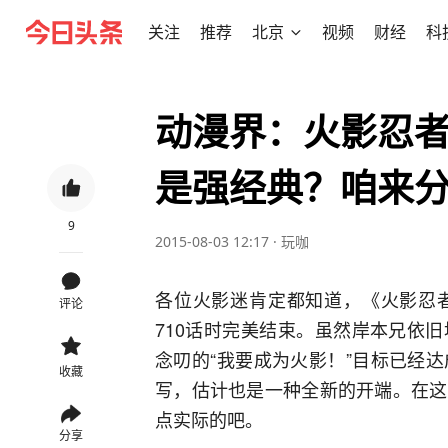
关注
推荐
北京
视频
财经
科
动漫界：火影忍
是强经典？咱来
9
2015-08-03 12:17
·
玩咖
各位火影迷肯定都知道，《火影忍
评论
710话时完美结束。虽然岸本兄依
念叨的“我要成为火影！”目标已经
收藏
写，估计也是一种全新的开端。在这
点实际的吧。
分享