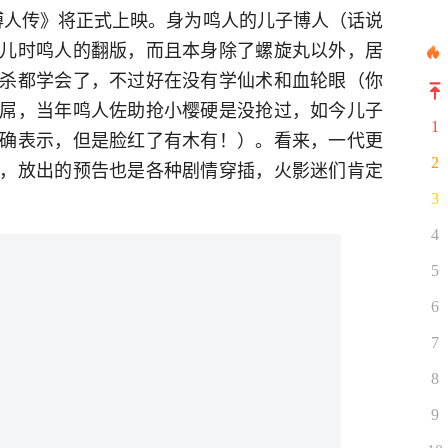
-博人传》将正式上映。身为鸣人的儿子博人（话说
儿时鸣人的翻版，而且本身除了螺旋丸以外，居
杀都学会了，不过好在没有学仙术和血轮眼（你
屌，当年鸣人佐助抢小樱硬是没抢过，如今儿子
1
确表示，但是脸红了有木有！）。看来，一代更
2
，放出的预告也是各种剧情穿插，火影迷们肯定
3
4
5
6
7
8
9