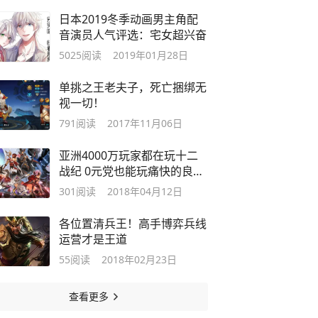
日本2019冬季动画男主角配
音演员人气评选：宅女超兴奋
5025
阅读
2019年01月28日
单挑之王老夫子，死亡捆绑无
视一切！
791
阅读
2017年11月06日
亚洲4000万玩家都在玩十二
战纪 0元党也能玩痛快的良心
游戏
301
阅读
2018年04月12日
各位置清兵王！高手博弈兵线
运营才是王道
55
阅读
2018年02月23日
查看更多