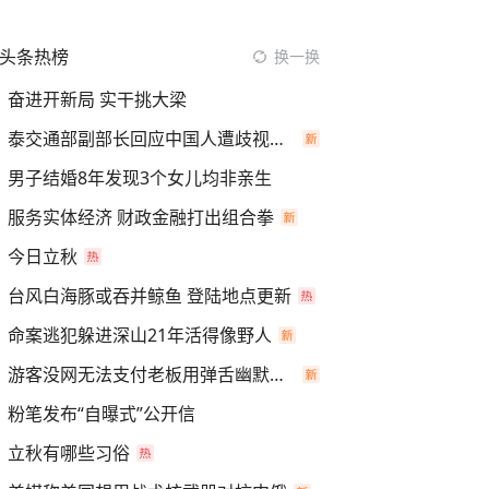
头条热榜
换一换
奋进开新局 实干挑大梁
泰交通部副部长回应中国人遭歧视手势
男子结婚8年发现3个女儿均非亲生
服务实体经济 财政金融打出组合拳
今日立秋
台风白海豚或吞并鲸鱼 登陆地点更新
命案逃犯躲进深山21年活得像野人
游客没网无法支付老板用弹舌幽默化解
粉笔发布“自曝式”公开信
立秋有哪些习俗