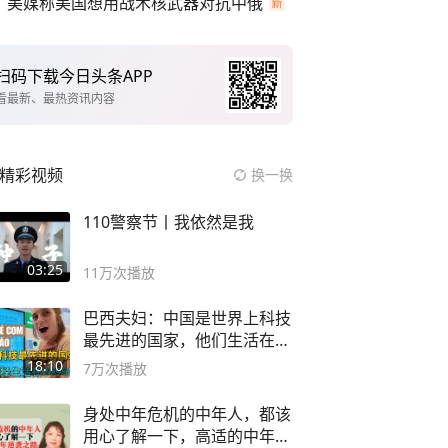
美媒称美国想用战术核武器对抗中俄
扫码下载今日头条APP
看最新、最热资讯内容
精彩视频
换一换
110警察节丨我依然是我
03:25
11万
次播放
巴西夫妇：中国是世界上科技
最先进的国家，他们生活在
2999年
18:10
7万
次播放
身处中年危机的中年人，都该
用心了解一下，高适的中年逆