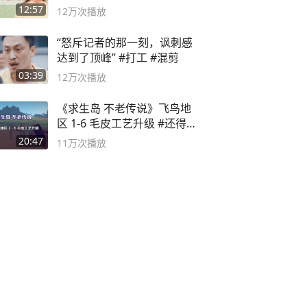
袭之路
12:57
12万
次播放
“怒斥记者的那一刻，讽刺感
达到了顶峰” #打工 #混剪
03:39
12万
次播放
《求生岛 不老传说》飞鸟地
区 1-6 毛皮工艺升级 #还得是
主机大作
20:47
11万
次播放