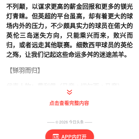
不列颠，以谋求更高的薪金回报和更多的镁光
灯青睐。但英超的平台虽高，却有着更大的球
场内外的压力，不少颇具实力的球员在偌大的
英伦三岛迷失方向，只能乘兴而来，败兴而
归，或者远走其他联赛。细数西甲球员的英伦
之殇，让我们记起这些命运多舛的迷途羔羊。
【铩羽而归】
代表人物：费利佩（马竞→切尔西→马竞）
点击查看完整内容
—— ©
2026
今日头条
——
APP内打开