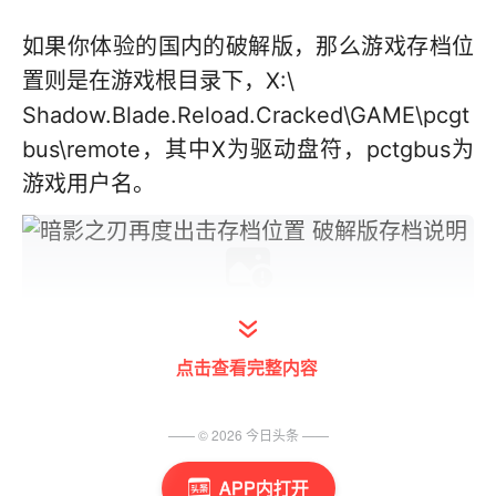
如果你体验的国内的破解版，那么游戏存档位
置则是在游戏根目录下，X:\
Shadow.Blade.Reload.Cracked\GAME\pcgt
bus\remote，其中X为驱动盘符，pctgbus为
游戏用户名。
既然说了存档位置，当然得介绍下游戏如何保
点击查看完整内容
存进度咯。游戏采用的是关卡式的通关方式。
只要你通过了这一关，那么就解锁了这个关卡
—— ©
2026
今日头条
——
和后续1、2个关卡。下一次再进入游戏的时
APP内打开
候，就可以选择指定的关卡开始游戏了。