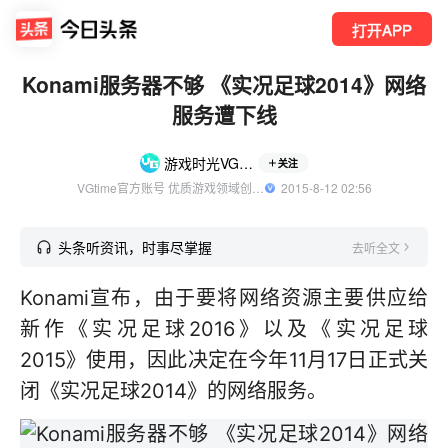
打开APP
Konami服务器不够 《实况足球2014》网络
服务遭下线
游戏时光VGtime
关注
VGtime官方账号 优质游戏领域创作者
  2015-8-12 02:56
头条听资讯，时事尽掌握
去听全文
Konami宣布，由于要将网络资源主要供应给
新作《实况足球2016》以及《实况足球
2015》使用，因此决定在今年11月17日正式关
闭《实况足球2014》的网络服务。