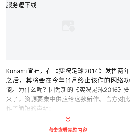
Konami宣布，在《实况足球2014》发售两年
之后，其将会在今年11月终止该作的网络功
能。为什么呢？因为新的《实况足球2016》要
来了，资源要集中供应给这款新作。官方对此
作了简短的声明：
Konami数字娱乐有限公司将会于11月17日关
点击查看完整内容
闭《实况足球2014》的在线服务功能。由于