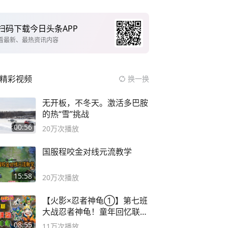
扫码下载今日头条APP
看最新、最热资讯内容
精彩视频
换一换
无开板，不冬天。激活多巴胺
的热“雪”挑战
00:56
20万
次播放
国服程咬金对线元流教学
15:58
20万
次播放
【火影×忍者神龟①】第七班
大战忍者神龟！童年回忆联动
论武？
08:55
11万
次播放