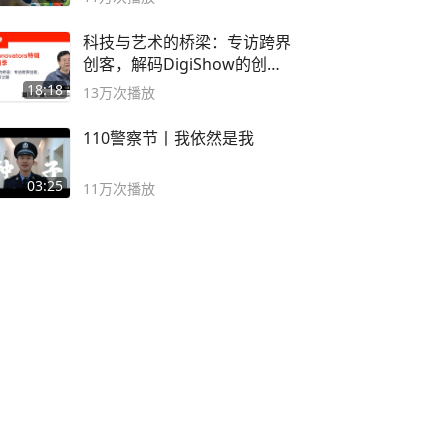
科技与艺术的桥梁：专访跨界
创客，解码DigiShow的创新
之路
18:18
13万
次播放
110警察节丨我依然是我
03:25
11万
次播放