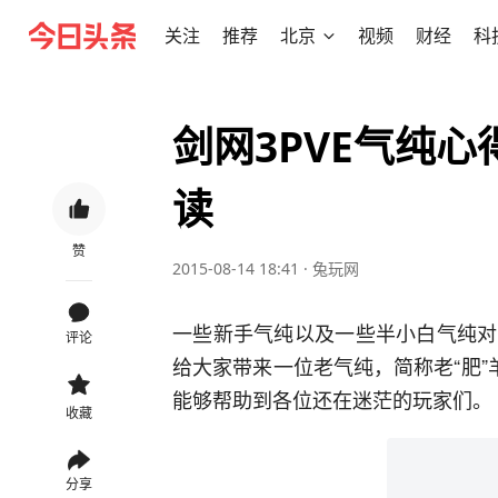
关注
推荐
北京
视频
财经
科
剑网3PVE气纯
读
赞
2015-08-14 18:41
·
兔玩网
一些新手气纯以及一些半小白气纯对
评论
给大家带来一位老气纯，简称老“肥
能够帮助到各位还在迷茫的玩家们。
收藏
分享