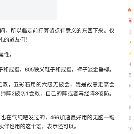
间，所以临走前打算留点有意义的东西下来。仅
1
扎的道友们！
2
f属性。
3
4
链子和戒指，605狭义鞋子和戒指。裤子淡金垂柳。
5
无双，五彩石用的六级无破会，我是故意走高会
6
师阵2破防1会效，自己的阵或者毒经阵3破防。
7
8
也在气纯吧发过的，466加速最好用的无脑一键
9
伙伴也用的这个宏，表示还可以。
10