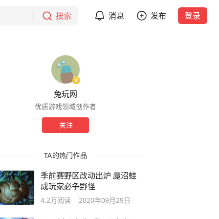
搜索
消息
发布
登录
兔玩网
优质游戏领域创作者
关注
TA的热门作品
季前赛野区改动出炉 魔沼蛙
成玩家必争野怪
4.2万
阅读
2020年09月29日