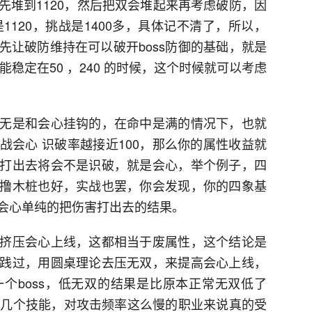
先堆到1120，然后把双会堆起来再考虑破防，因
4的是1120，挑战是1400多，具体记不清了，所以，
先让破防维持在可以破开boss防御的基础，就是
能稳定在50 ，240 的时候，这个时候就可以考虑
无是和会心挂钩的，在命中是满的情况下，也就
战会心 识破率越接近100，那么你的属性收益就
打出去将会不是识破，就是会心，举个例子，四
撸木桩也好，实战也罢，你会发现，你的四象基
会心单纯的把伤害打出去的结果。
挤压会心上线，这都相当于废属性，这个结论是
践过，用圆桌理论去压无双，来提高会心上线，
个boss，低无双的结果是比原本正常无双低了
识破几个技能，对攻击频率这么慢的职业来说真的受