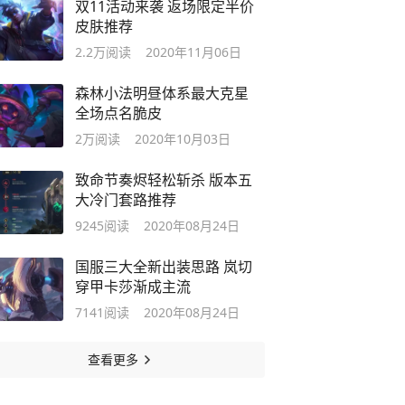
双11活动来袭 返场限定半价
皮肤推荐
2.2万
阅读
2020年11月06日
森林小法明昼体系最大克星
全场点名脆皮
2万
阅读
2020年10月03日
致命节奏烬轻松斩杀 版本五
大冷门套路推荐
9245
阅读
2020年08月24日
国服三大全新出装思路 岚切
穿甲卡莎渐成主流
7141
阅读
2020年08月24日
查看更多