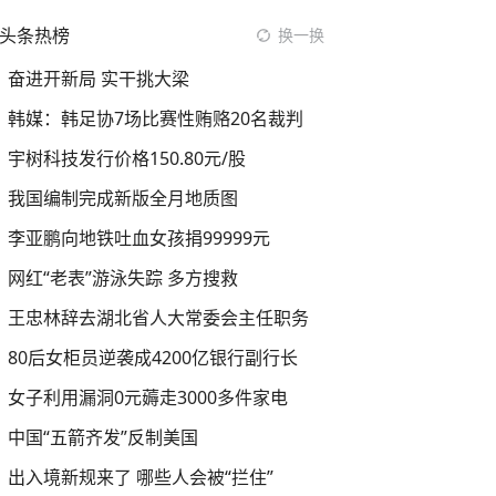
头条热榜
换一换
奋进开新局 实干挑大梁
韩媒：韩足协7场比赛性贿赂20名裁判
宇树科技发行价格150.80元/股
我国编制完成新版全月地质图
李亚鹏向地铁吐血女孩捐99999元
网红“老表”游泳失踪 多方搜救
王忠林辞去湖北省人大常委会主任职务
80后女柜员逆袭成4200亿银行副行长
女子利用漏洞0元薅走3000多件家电
中国“五箭齐发”反制美国
出入境新规来了 哪些人会被“拦住”