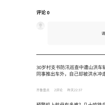
评论
0
30岁村支书防汛巡查中遭山洪车
同事推出车外，自己却被洪水冲
齐鲁壹点
2
评论
昨天22:37
预警机上航母有多难？几十吨铁鸟