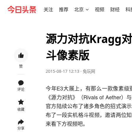
关注
推荐
北京
视频
财经
科
源力对抗Kragg
斗像素版
赞
2015-08-17 12:13
·
兔玩网
今年E3大展上，有那么一款像素级
评论
《源力对抗》（Rivals of Ae
官方陆续公布了诸多角色的招式演示
收藏
布了一段实机格斗视频，邀请两位知
来看下方视频吧。
分享