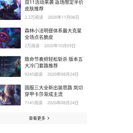
双11活动来袭 返场限定半价
皮肤推荐
2.2万
阅读
2020年11月06日
森林小法明昼体系最大克星
全场点名脆皮
2万
阅读
2020年10月03日
致命节奏烬轻松斩杀 版本五
大冷门套路推荐
9245
阅读
2020年08月24日
国服三大全新出装思路 岚切
穿甲卡莎渐成主流
7141
阅读
2020年08月24日
查看更多