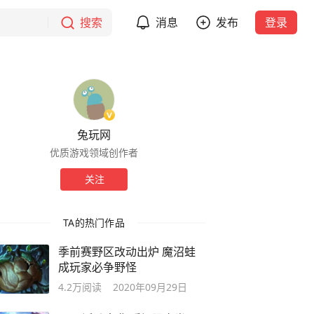
搜索
消息
发布
登录
兔玩网
优质游戏领域创作者
关注
TA的热门作品
季前赛野区改动出炉 魔沼蛙
成玩家必争野怪
4.2万
阅读
2020年09月29日