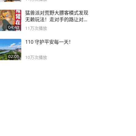
猛兽派对荒野大膘客模式发现
无赖玩法！走对手的路让对手
无路可走
04:43
11万
次播放
110 守护平安每一天！
02:01
10万
次播放