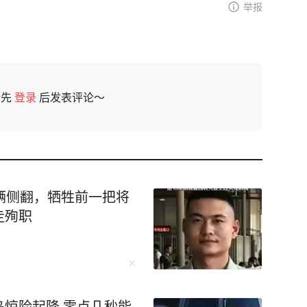
举报
请先
登录
后发表评论～
辆侧翻，牺牲前一把将
走殉职
惊险起降 零点几秒能