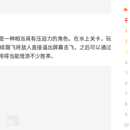
1
的确是一种相当具有压迫力的角色。在水上关卡，玩
2
续踢飞将敌人直接逼出屏幕击飞，之后可以通过
3
用得当能增添不少胜率。
4
5
6
7
8
9
10