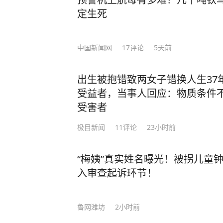
定生死
中国新闻网
17
评论
5天前
出生被抱错致两女子错换人生37
受益者，当事人回应：物质条件
受害者
极目新闻
11
评论
23小时前
“梅姨”真实姓名曝光！被拐儿童钟
入审查起诉环节！
鲁网潍坊
2小时前