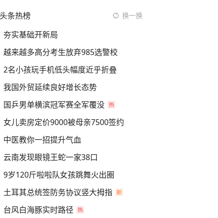
头条热榜
换一换
夯实基础开新局
越来越多高分考生放弃985选警校
2名小孩玩手机低头幅度近乎折叠
我国外贸延续良好增长态势
国乒男单横滨冠军赛全军覆没
女儿卖房定价9000被母亲7500签约
中医教你一招提升气血
云南发现眼镜王蛇一家38口
9岁120斤啦啦队女孩跳舞火出圈
土耳其总统签防务协议竖大拇指
台风白海豚实时路径