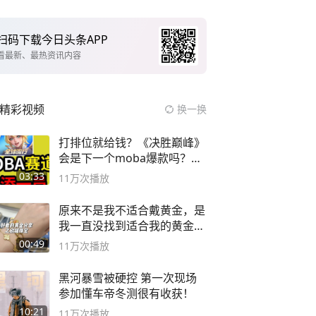
扫码下载今日头条APP
看最新、最热资讯内容
精彩视频
换一换
打排位就给钱？《决胜巅峰》
会是下一个moba爆款吗？#
决胜巅峰
03:33
11万
次播放
原来不是我不适合戴黄金，是
我一直没找到适合我的黄金
😭
00:49
11万
次播放
黑河暴雪被硬控 第一次现场
参加懂车帝冬测很有收获！
10:21
11万
次播放