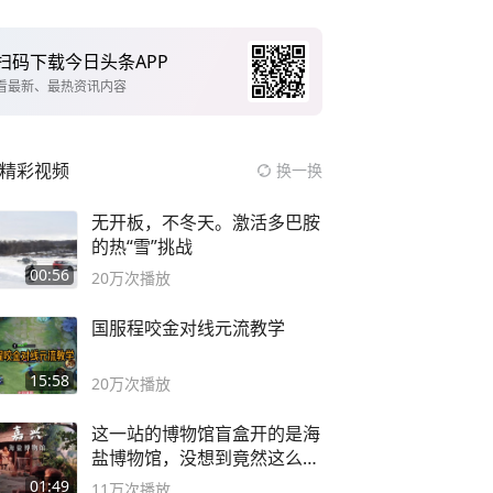
扫码下载今日头条APP
看最新、最热资讯内容
精彩视频
换一换
无开板，不冬天。激活多巴胺
的热“雪”挑战
00:56
20万
次播放
国服程咬金对线元流教学
15:58
20万
次播放
这一站的博物馆盲盒开的是海
盐博物馆，没想到竟然这么好
逛！
01:49
11万
次播放