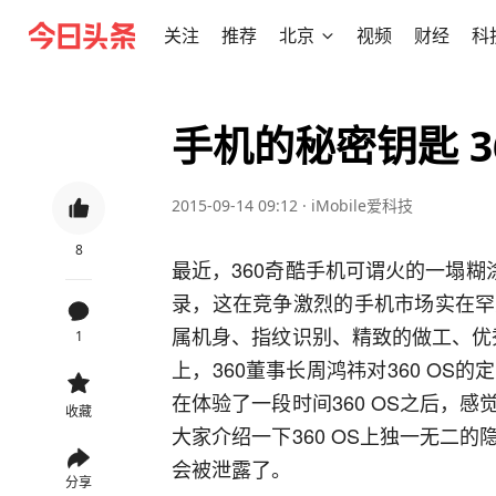
关注
推荐
北京
视频
财经
科
手机的秘密钥匙 
2015-09-14 09:12
·
iMobile爱科技
8
最近，360奇酷手机可谓火的一塌糊
录，这在竞争激烈的手机市场实在罕
属机身、指纹识别、精致的做工、优秀
1
上，360董事长周鸿祎对360 O
在体验了一段时间360 OS之后，
收藏
大家介绍一下360 OS上独一无二
会被泄露了。
分享