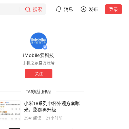
搜索
消息
发布
登录
iMobile爱科技
手机之家官方账号
关注
TA的热门作品
小米18系列中杯外观方案曝
光，影像再升级
2941
阅读
21小时前