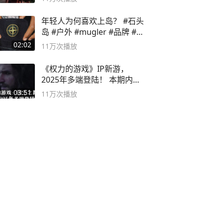
年轻人为何喜欢上岛？ #石头
岛 #户外 #mugler #品牌 #足
球流氓
02:02
11万
次播放
《权力的游戏》IP新游，
2025年多端登陆！ 本期内容
概要
03:51
11万
次播放