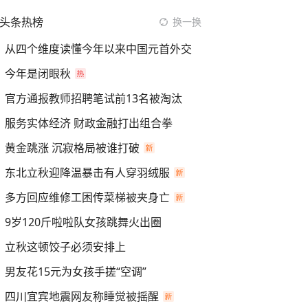
头条热榜
换一换
从四个维度读懂今年以来中国元首外交
今年是闭眼秋
官方通报教师招聘笔试前13名被淘汰
服务实体经济 财政金融打出组合拳
黄金跳涨 沉寂格局被谁打破
东北立秋迎降温暴击有人穿羽绒服
多方回应维修工困传菜梯被夹身亡
9岁120斤啦啦队女孩跳舞火出圈
立秋这顿饺子必须安排上
男友花15元为女孩手搓“空调”
四川宜宾地震网友称睡觉被摇醒