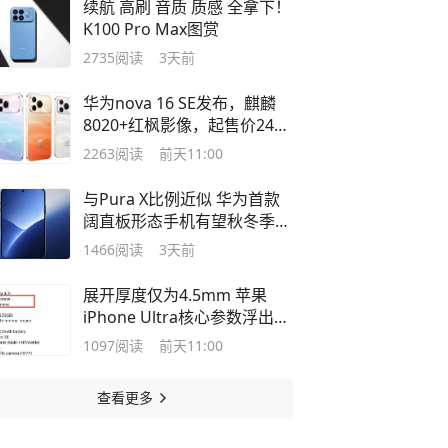
续航 高刷 音质 质感 全拿下！
K100 Pro Max图赏
2735
阅读
3天前
华为nova 16 SE发布，麒麟
8020+红枫影像，起售价2499
元
2263
阅读
前天11:00
与Pura X比例近似 华为首款
阔直板形态手机有望秋冬季问
世
1466
阅读
3天前
展开厚度仅为4.5mm 苹果
iPhone Ultra核心参数浮出水
面
1097
阅读
前天11:00
查看更多