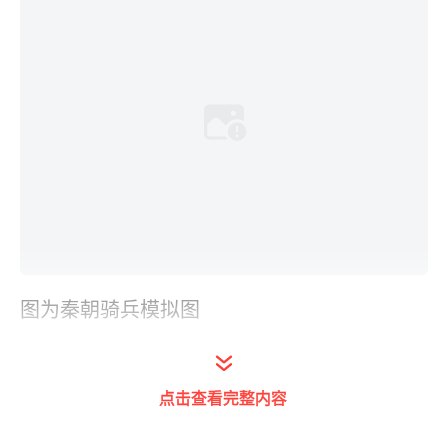
图为秦朝骑兵模拟图
“令”，顾名思义，即法令也。在先秦百家中，
秦王得当时法家思想之集大成者韩非（又称韩
点击查看完整内容
非子）；《史记》载：秦王见《孤愤》、《五