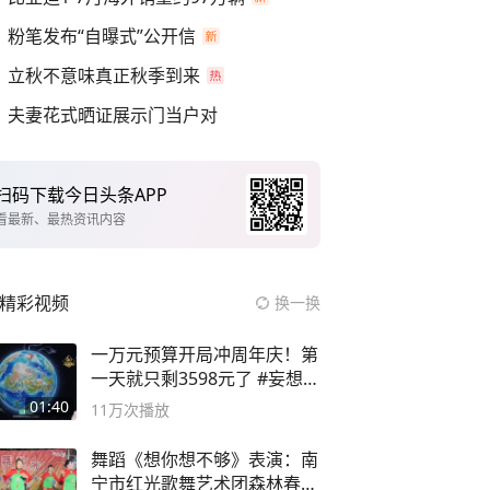
粉笔发布“自曝式”公开信
立秋不意味真正秋季到来
夫妻花式晒证展示门当户对
扫码下载今日头条APP
看最新、最热资讯内容
精彩视频
换一换
一万元预算开局冲周年庆！第
一天就只剩3598元了 #妄想山
海
01:40
11万
次播放
舞蹈《想你想不够》表演：南
宁市红光歌舞艺术团森林春红