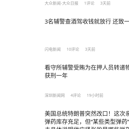
大众新闻-大众日报
1
评论
3天前
3名辅警查酒驾收钱就放行 还致
闪电新闻
10
评论
3天前
看守所辅警受贿为在押人员转递
获刑一年
深圳新闻网
4
评论
19小时前
美国总统特朗普突然改口！这次
弹药库存充足，但“某些类型弹药”