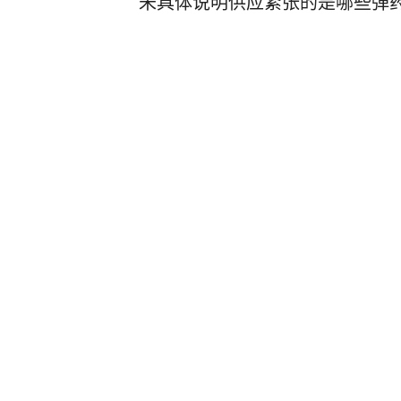
未具体说明供应紧张的是哪些弹
闽南网
4
评论
1小时前
预警机上航母有多难？几十吨铁鸟
定生死
中国新闻网
14
评论
5天前
中央气象台发布台风预警：台风“
0日早晨在浙闽沿海登陆
新黄河
3小时前
梅德韦杰夫批高市早苗：真是耻