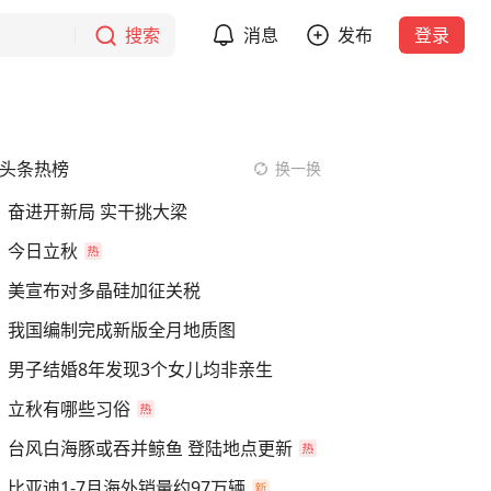
搜索
消息
发布
登录
头条热榜
换一换
奋进开新局 实干挑大梁
今日立秋
美宣布对多晶硅加征关税
我国编制完成新版全月地质图
男子结婚8年发现3个女儿均非亲生
立秋有哪些习俗
台风白海豚或吞并鲸鱼 登陆地点更新
比亚迪1-7月海外销量约97万辆