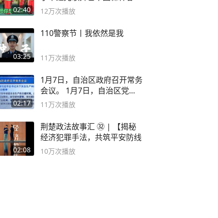
舞蹈队。
02:40
12万
次播放
110警察节丨我依然是我
03:25
11万
次播放
1月7日，自治区政府召开常务
会议。 1月7日，自治区党委
副书记
02:17
11万
次播放
荆楚政法故事汇 ㉜ | 【揭秘
经济犯罪手法，共筑平安防线
02:08
10万
次播放