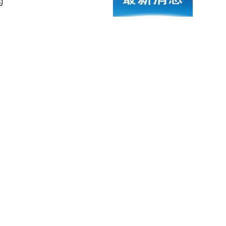
药
惊险起降 零点几秒能
白海豚”可能9日下午至1
辱