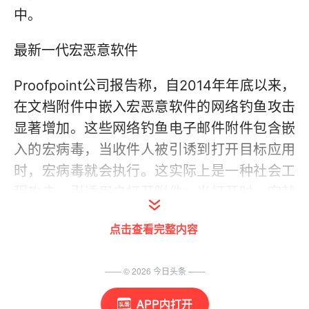
中。
最新一代宏恶意软件
Proofpoint公司报告称，自2014年年底以来，
在文档附件中嵌入宏恶意软件的网络钓鱼攻击
显著增加。这些网络钓鱼电子邮件附件包含嵌
入的宏病毒，当收件人被引诱到打开目标应用
时，宏病毒就会执行。这实际上是一种社会工
程攻击，引诱用户打开附件；当打开时，宏就
会执行其恶意操作。
点击查看完整内容
从花费的时间和金钱来看，使用宏恶意软件的
攻击要比寻找新的零日漏洞并将其用在路过式
—— ©
2026
今日头条
——
下载低得多。攻击者肯定会计算攻击取得成功
APP内打开