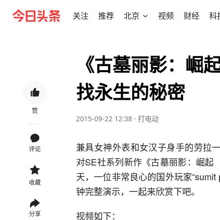
关注
推荐
北京
视频
财经
科
《古墓丽影：崛起
找永生的秘密
赞
2015-09-22 12:38
·
打电动
兼具女神外表和女汉子身手的劳拉一
评论
对SE社系列新作《古墓丽影：崛起（Rise
天，一位非常良心的国外玩家“sumit
收藏
钟完整演示，一起来欣赏下吧。
视频如下：
分享