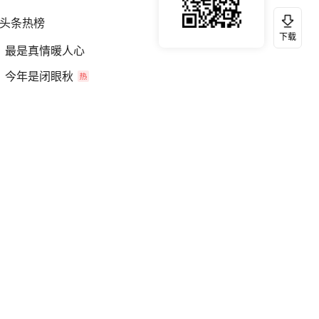
头条热榜
换一换
下载
最是真情暖人心
今年是闭眼秋
东北立秋迎降温暴击有人穿羽绒服
我国货物贸易进出口超30万亿元
官方通报教师招聘笔试前13名被淘汰
立秋三问
比亚迪海豹07新车申报
国防部：坚决反制任何闹海挑衅图谋
黄金跳涨 沉寂格局被谁打破
女孩南太行山失联超11天 直击搜寻
从731部队交易到海外实验室网络