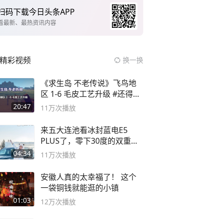
扫码下载今日头条APP
看最新、最热资讯内容
精彩视频
换一换
《求生岛 不老传说》飞鸟地
区 1-6 毛皮工艺升级 #还得是
主机大作
20:47
11万
次播放
来五大连池看冰封蓝电E5
PLUS了，零下30度的双重冰
封40小时全录
04:34
11万
次播放
安徽人真的太幸福了！ 这个
一袋铜钱就能逛的小镇
01:03
12万
次播放