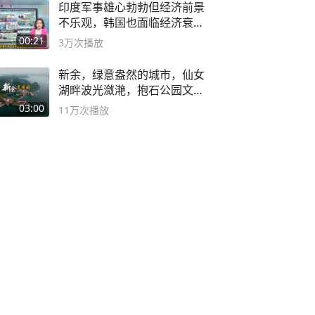
印度军事雄心勃勃但经济前景
不乐观，韩国也面临经济衰退
风险
00:21
3万
次播放
新余，绿意盎然的城市，仙女
湖畔波光潋滟，抱石公园文化
深邃……
03:00
11万
次播放