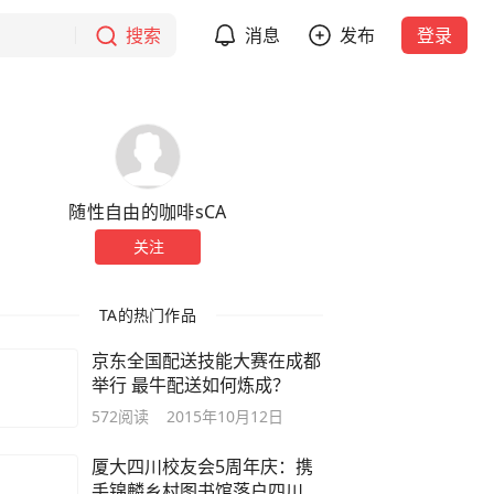
搜索
消息
发布
登录
随性自由的咖啡sCA
关注
TA的热门作品
京东全国配送技能大赛在成都
举行 最牛配送如何炼成？
572
阅读
2015年10月12日
厦大四川校友会5周年庆：携
手锦麟乡村图书馆落户四川