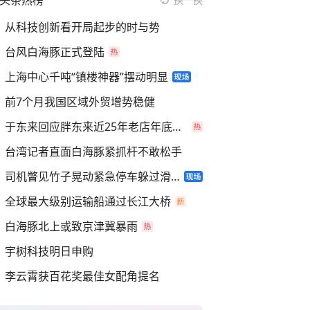
头条热榜
从科技创新看开局起步的时与势
台风白海豚正式登陆
上海中心千吨“镇楼神器”摆动明显
前7个月我国区域外贸增势稳健
于东来回应胖东来近25年老店年底关闭
台湾记者直面白海豚紧抓杆不敢松手
司机瞥见竹子晃动紧急停车躲过滑坡
全球最大级别运输船通过长江大桥
白海豚北上或致京津冀暴雨
宇树科技明日申购
李云霄获百花奖最佳女配角提名