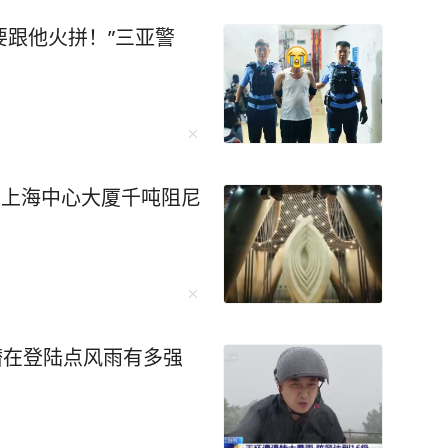
要跟他火拼！”三亚警
楼上海中心大厦千吨阻尼
潜在登陆点风雨有多强