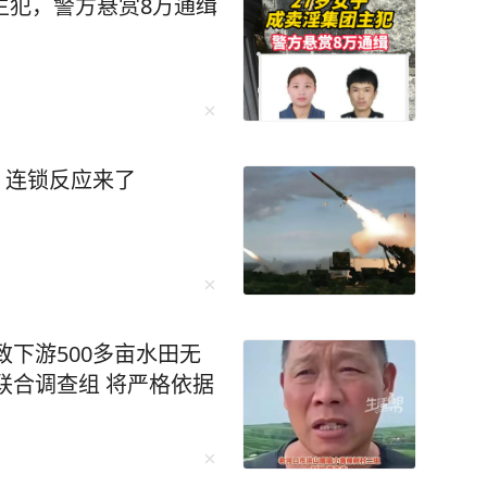
主犯，警方悬赏8万通缉
枚！连锁反应来了
致下游500多亩水田无
联合调查组 将严格依据