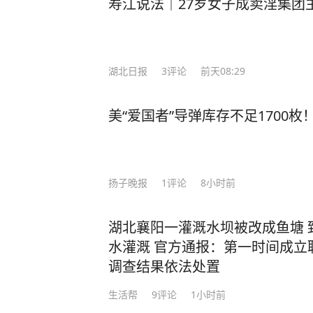
寿江说法｜27岁女子成卖淫集团
湖北日报
3
评论
前天08:29
美“爱国者”导弹库存不足1700
扬子晚报
1
评论
8小时前
湖北襄阳一灌溉水坝被改成鱼塘 
水灌溉 官方通报：第一时间成立
调查结果依法处置
生活帮
9
评论
1小时前