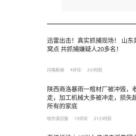
迅雷出击！真实抓捕现场！ 山东
窝点 共抓捕嫌疑人20多名！
闪电新闻
4
评论
2小时前
陕西商洛暴雨一棺材厂被冲毁，老
走，加工机械大多被冲走，损失超
所有的家底
哈尔滨日报
13
评论
21小时前