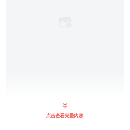
做法步骤
点击查看完整内容
1、先在杯中舀2克咖啡