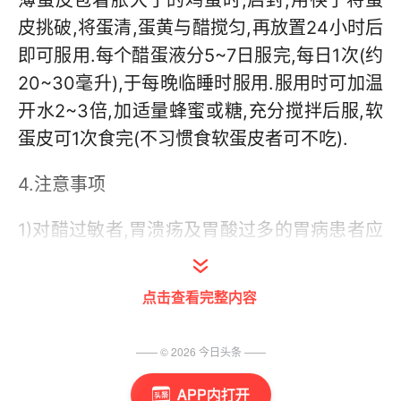
薄蛋皮包着胀大了的鸡蛋时,启封,用筷子将蛋
皮挑破,将蛋清,蛋黄与醋搅匀,再放置24小时后
即可服用.每个醋蛋液分5~7日服完,每日1次(约
20~30毫升),于每晚临睡时服用.服用时可加温
开水2~3倍,加适量蜂蜜或糖,充分搅拌后服,软
蛋皮可1次食完(不习惯食软蛋皮者可不吃).
4.注意事项
1)对醋过敏者,胃溃疡及胃酸过多的胃病患者应
慎用.不适应者不应该勉强饮肤.有人因食醋过
多而发生酸中毒,齿脱钙及晕呕,月经减少等症
点击查看完整内容
状者应立即停用,请医诊治.总之,饮用醋蛋液应
持科学态度,须知醋蛋液只是一种保健食疗的民
—— ©
2026
今日头条
——
间验方,服用时应调节机体功能与增加营养为主
APP内打开
要目的.有些患者把醋蛋液视为“包治百病”“灵