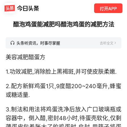
打开APP
醋泡鸡蛋能减肥吗醋泡鸡蛋的减肥方法
头条听资讯，时事尽掌握
去听全文
美容减肥醋蛋方
1.功效减肥,消除脸上黑褐斑,并可使皮肤柔嫩.
2.配方新鲜鸡蛋1只,9度醋200~240毫升,蜂蜜
或糖适量.
3.制法和用法将鸡蛋洗净后放入广口玻璃瓶或
容器中，倒入醋,密封48小时,待蛋壳软化,仅剩