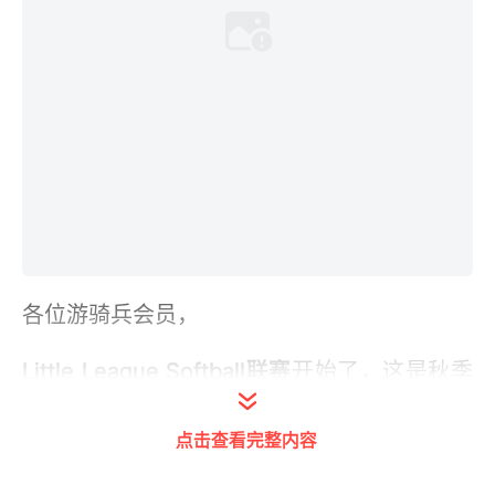
各位游骑兵会员，
Little League Softball联赛
开始了，这是秋季
的重要赛式。请大家关注比赛的进程。我们的
点击查看完整内容
成人训练也做相应的调整。本周六，周日常规
训练全部取消。安排在从周一到周五的晚6：