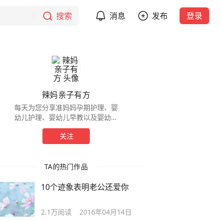
搜索
消息
发布
登录
辣妈亲子有方
每天为您分享准妈妈孕期护理、婴
幼儿护理、婴幼儿早教以及婴幼儿
喂养等知识百科！
关注
TA的热门作品
10个迹象表明老公还爱你
2.1万
阅读
2016年04月14日