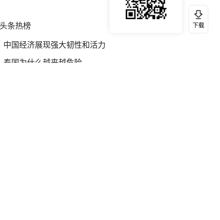
头条热榜
换一换
下载
中国经济展现强大韧性和活力
泰国为什么越来越危险
外交部回应日本将中国列为最大挑战
“中国游”持续带火“中国购”
你常吃的兰州拉面要改名了
评论员：日本卯足劲要跟中国对抗到底
被妻子举报丈夫与情人一审获刑1年
黑龙江菜园惊现生菜界“姚明”
李在明：韩国进入国家灾难状态
瓜子水饺究竟威胁了美国什么