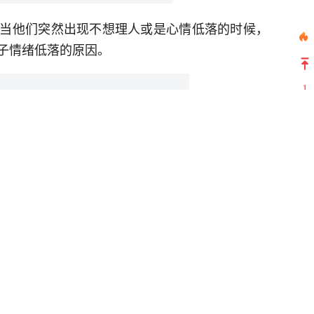
当他们突然出现不想理人或是心情低落的时候，
子情绪低落的原因。
1
2
3
4
5
6
7
8
9