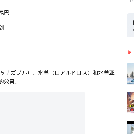
10
尾巴
剑
ャナガブル）、水兽（ロアルドロス）和水兽亚
的效果。