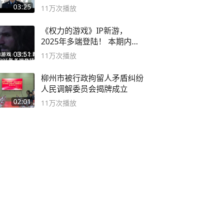
03:25
11万
次播放
《权力的游戏》IP新游，
2025年多端登陆！ 本期内容
概要
03:51
11万
次播放
柳州市被行政拘留人矛盾纠纷
人民调解委员会揭牌成立
02:01
11万
次播放