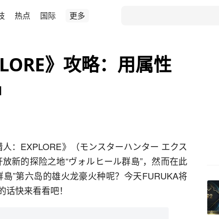
技
热点
国际
更多
LORE》攻略：用属性
种
猎人：EXPLORE》（モンスターハンター エクス
开放新的探险之地“ヴォルヒール群島”，然而在此
島”第六岛的雄火龙豪火种呢？今天FURUKA将
的话快来看看吧！