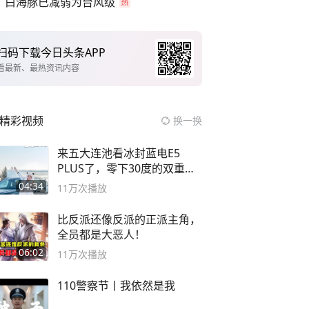
白海豚已减弱为台风级
扫码下载今日头条APP
看最新、最热资讯内容
精彩视频
换一换
来五大连池看冰封蓝电E5
PLUS了，零下30度的双重冰
封40小时全录
04:34
11万
次播放
比反派还像反派的正派主角，
全员都是大恶人！
06:02
11万
次播放
110警察节丨我依然是我