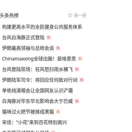
头条热榜
换一换
构建更高水平的全民健身公共服务体系
台风白海豚正式登陆
伊朗最高领袖与总统会谈
Chinamaxxing全球出圈！是啥意思
台风登陆现场：狂风怒扫雨水横飞
伊朗陆军司令：将回应任何敌对行动
单依纯演唱会让全国网友认识浐灞
白海豚对华东华北影响会大于巴威
猫咪过火把节被抹成黑猫
宋佳：“小花”来到百花特别高兴