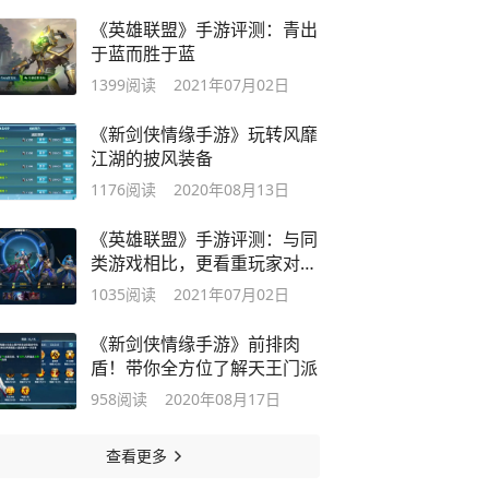
《英雄联盟》手游评测：青出
于蓝而胜于蓝
1399
阅读
2021年07月02日
《新剑侠情缘手游》玩转风靡
江湖的披风装备
1176
阅读
2020年08月13日
《英雄联盟》手游评测：与同
类游戏相比，更看重玩家对线
期发育
1035
阅读
2021年07月02日
《新剑侠情缘手游》前排肉
盾！带你全方位了解天王门派
958
阅读
2020年08月17日
查看更多