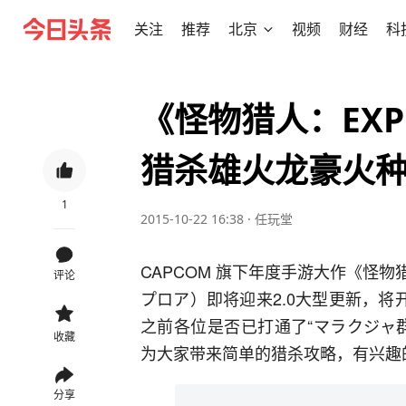
关注
推荐
北京
视频
财经
科
《怪物猎人：EXP
猎杀雄火龙豪火
1
2015-10-22 16:38
·
任玩堂
CAPCOM 旗下年度手游大作《怪物
评论
プロア）即将迎来2.0大型更新，将
之前各位是否已打通了“マラクジャ群
收藏
为大家带来简单的猎杀攻略，有兴趣
分享