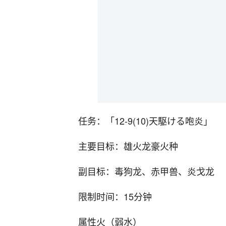
任务：「12-9(10)天駆ける咆炎」
主要目标：雄火龙豪火种
副目标：毒狗龙、赤甲兽、炎戈龙
限制时间：15分钟
属性火（弱水）