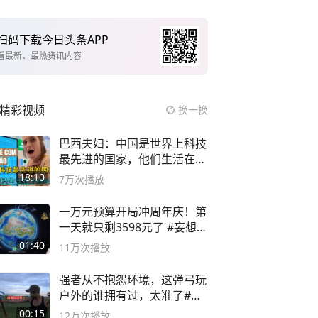
扫码下载今日头条APP
看最新、最热资讯内容
精彩视频
换一换
巴西夫妇：中国是世界上科技
最先进的国家，他们生活在
2999年
18:10
7万
次播放
一万元预算开局冲周年庆！第
一天就只剩3598元了 #妄想山
海
01:40
11万
次播放
强者从不抱怨环境，这弹弓玩
户外的谁拥有过，太准了#弹
弓#户外
00:15
12万
次播放