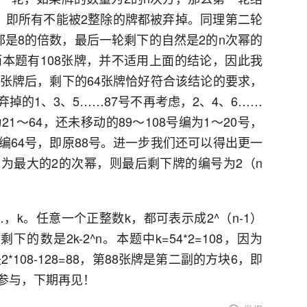
，即所有不能被2整除的牌都被弃掉。同理第二轮
都是8的倍数，最后一轮剩下的自然是2的n次幂的
而本题有108张牌，并不适用上面的结论，因此我
4张牌后，剩下的64张牌恰好符合该结论的要求，
掉的1、3、5……87号不再考虑，2、4、6……
1～64，还未移动的89～108号编为1～20号，
编64号，即原88号。进一步我们还可以得出更一
且为最大的2的次幂，则最后剩下牌的编号为2（n
，k。任意一个正整数k，都可表示成2^（n-1）
下的数是2k-2^n。本题中k=54*2=108，因为
2*108-128=88，第88张牌是第二副的方块6，即
参与，下期再见！