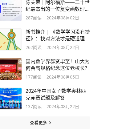
陈关荣｜阿尔福斯——二十世
纪最杰出的一位复变函数理论
家
287
阅读
2024年08月02日
新书推介 | 《数学学习没有捷
径》：找对方法才是硬道理
262
阅读
2024年08月22日
国内数学界群贤毕至！山大为
何会高规格纪念这位老校长？
177
阅读
2024年08月05日
2024年中国女子数学奥林匹
克竞赛试题及解答
137
阅读
2024年08月22日
查看更多