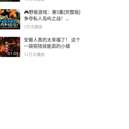
🎮野兽游戏：第5集[完整版]
争夺私人岛屿之战！
#MrBeastChina
55:37
3万
次播放
安徽人真的太幸福了！ 这个
一袋铜钱就能逛的小镇
01:03
12万
次播放