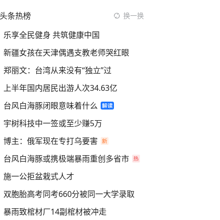
头条热榜
换一换
乐享全民健身 共筑健康中国
新疆女孩在天津偶遇支教老师哭红眼
郑丽文：台湾从来没有“独立”过
上半年国内居民出游人次34.63亿
台风白海豚闭眼意味着什么
宇树科技中一签或至少赚5万
博主：俄军现在专打乌要害
台风白海豚或携极端暴雨重创多省市
施一公拒盆栽式人才
双胞胎高考同考660分被同一大学录取
暴雨致棺材厂14副棺材被冲走