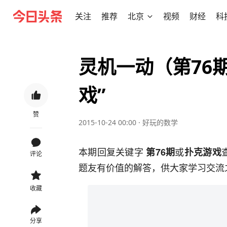
关注
推荐
北京
视频
财经
科
灵机一动（第76
戏”
赞
2015-10-24 00:00
·
好玩的数学
本期回复关键字
或
第76期
扑克游戏
评论
题友有价值的解答，供大家学习交流
收藏
分享