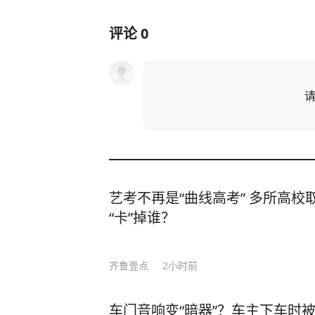
评论
0
艺考不再是“曲线高考” 多所高校
“卡”掉谁？
齐鲁壹点
2小时前
车门音响变“暗器”？车主下车时