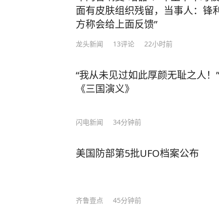
面有皮肤组织残留，当事人：锋利
方称会给上面反馈”
龙头新闻
13
评论
22小时前
“我从未见过如此厚颜无耻之人！”
《三国演义》
闪电新闻
34分钟前
美国防部第5批UFO档案公布
齐鲁壹点
45分钟前