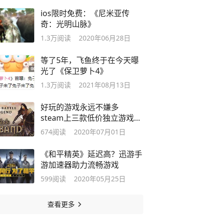
ios限时免费：《尼米亚传
奇：光明山脉》
1.3万
阅读
2020年06月28日
等了5年，飞鱼终于在今天曝
光了《保卫萝卜4》
1.3万
阅读
2021年08月13日
好玩的游戏永远不嫌多
steam上三款低价独立游戏推
荐
674
阅读
2020年07月01日
《和平精英》延迟高？迅游手
游加速器助力流畅游戏
599
阅读
2020年05月25日
查看更多