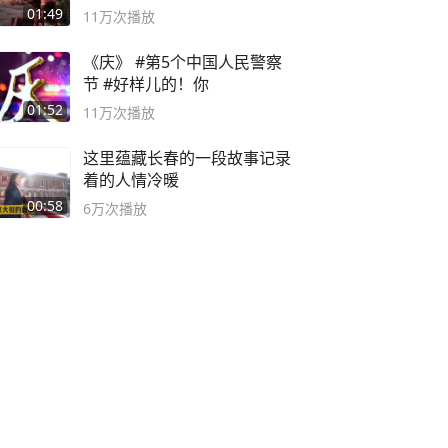
逛！
01:49
11万
次播放
《庆》 #第5个中国人民警察
节 #好样儿的！你
01:52
11万
次播放
这里蕴藏长春的一段故事记录
着的人情冷暖
00:58
6万
次播放