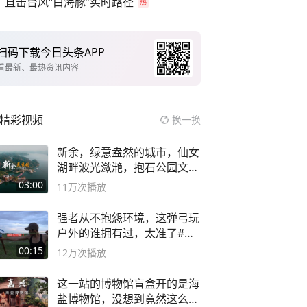
直击台风“白海豚”实时路径
扫码下载今日头条APP
看最新、最热资讯内容
精彩视频
换一换
新余，绿意盎然的城市，仙女
湖畔波光潋滟，抱石公园文化
深邃……
03:00
11万
次播放
强者从不抱怨环境，这弹弓玩
户外的谁拥有过，太准了#弹
弓#户外
00:15
12万
次播放
这一站的博物馆盲盒开的是海
盐博物馆，没想到竟然这么好