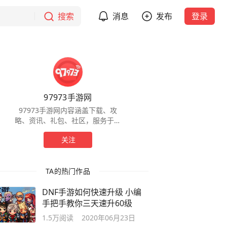
搜索
消息
发布
登录
97973手游网
97973手游网内容涵盖下载、攻
略、资讯、礼包、社区，服务于全
球手游玩家，为玩家提供一站式服
关注
务。
TA的热门作品
DNF手游如何快速升级 小编
手把手教你三天速升60级
1.5万
阅读
2020年06月23日