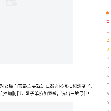
1
2
3
4
5
6
对女魔而言最主要就是武器强化抗抽和速度了，
7
抗抽加防御，鞋子单抗加双敏，洗出三敏最佳!
8
9