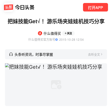
打开APP
把妹技能Get√ ！游乐场夹娃娃机技巧分享
什么值得买
关注
什么值得买官方账号
  2015-10-28 12:54
头条听资讯，时事尽掌握
去听全文