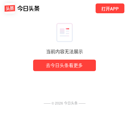
打开APP
当前内容无法展示
去今日头条看更多
—— ©
2026
今日头条
——