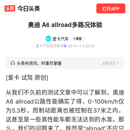
打开APP
奥迪 A6 allroad多路况体验
爱卡汽车
关注
爱卡汽车官方账号
  2015-11-5 22:00
头条听资讯，时事尽掌握
去听全文
[爱卡 试驾 原创]
从我们不久前的测试文章中可以了解到，奥迪
A6 allroad公路性能确实了得，0-100km/h仅
为5.3秒，而制动距离也被控制在37米之内，
这甚至是一些高性能车都无法达到的水准。那
么，我们的问题来了，既然是“allroad”不应只