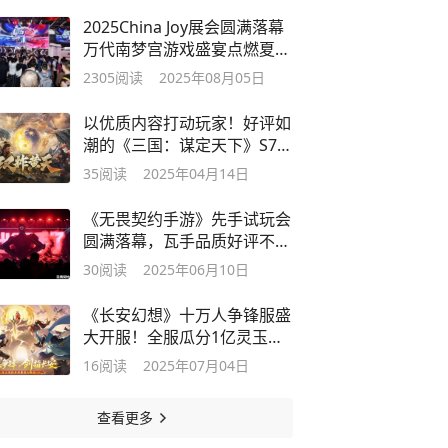
2025China Joy展会圆满落幕
万代南梦宫游戏盛宴点燃夏日
激情
2305
阅读
2025年08月05日
以优质内容打动玩家！好评如
潮的《三国：谋定天下》S7赛
季已上线
35
阅读
2025年04月14日
《无畏契约手游》先手试玩会
圆满落幕，瓦手品质好评不
断！
30
阅读
2025年06月10日
《长安幻想》十万人争锋服盛
大开服！全服瓜分1亿灵玉，
热血开战
16
阅读
2025年07月04日
查看更多