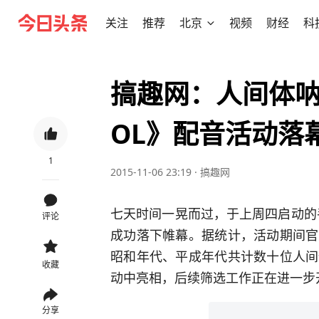
关注
推荐
北京
视频
财经
科
搞趣网：人间体呐
OL》配音活动落
1
2015-11-06 23:19
·
搞趣网
七天时间一晃而过，于上周四启动的
评论
成功落下帷幕。据统计，活动期间官
昭和年代、平成年代共计数十位人间
收藏
动中亮相，后续筛选工作正在进一步
分享