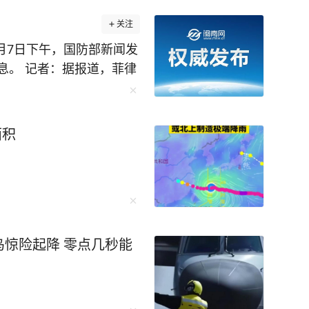
关注
月7日下午，国防部新闻发
息。 记者：据报道，菲律
海域的官方海图”后，中
、领空和周边海空域组织
附近海域组织维权执法管
面积
中方在该区域进行的任何
对此有何评论？ 陈曦：黄
平、有效地对黄岩岛行使
法宣布黄岩岛领海基线的
土主权，严重违反国际法
。中方组织演训演练活
惊险起降 零点几秒能
告，是捍卫黄岩岛主权和
要指出的是，自1946年独
，通过国内立法，扩张领