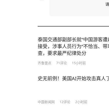
泰国交通部副部长就“中国游客遭
接受，涉事人员行为“不恰当、带
查，要求最严纪律处分
齐鲁壹点
71
评论
15小时前
史无前例！美国AI开始攻击真人
中国新闻网
12
评论
2小时前