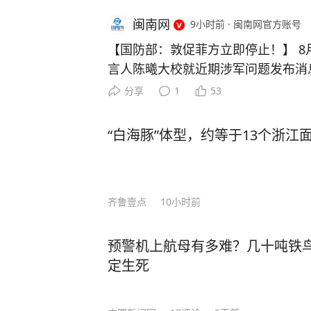
闽南网
9小时前
·
闽南网官方账号
【国防部：敦促菲方立即停止！】 8
言人陈曦大校就近期涉军问题发布消
宾向联合国交存所谓“黄岩岛及其周边
分享
1
53
国人民解放军南部战区位黄岩岛领海
海空联合演训，中国海警也位黄岩岛
“白海豚”体型，约等于13个浙江
控演练。菲国家海事委员会发言人称
演习均被菲方视为“非法行为”。请问
岩岛是中国固有领土，中方持续、和
齐鲁壹点
10小时前
主权和管辖权，是唯一有权依据国际
国家。菲方有关行径严重侵犯中国领
与国际关系基本准则，是非法无效的
预警机上航母有多难？几十吨铁鸟
动，是对菲方侵权挑衅行径的严正警
定生死
权益的必要举措，完全正当合法。 需
立至今，菲律宾多次打着国际法旗号