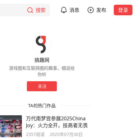
搜索
消息
发布
登录
搞趣网
游戏圈和互联网圈的趣事，细说给
你听
关注
TA的热门作品
万代南梦宫参展2025China
Joy：火力全开，技高者无畏
2357
阅读
2025年07月30日