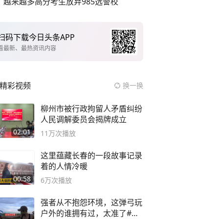
越来越多高分考生放弃985选警校
扫码下载今日头条APP
看最新、最热资讯内容
精彩视频
换一换
柳州市被行政拘留人矛盾纠纷
人民调解委员会揭牌成立
02:01
11万
次播放
这里蕴藏长春的一段故事记录
着的人情冷暖
00:58
6万
次播放
强者从不抱怨环境，这弹弓玩
户外的谁拥有过，太准了#弹