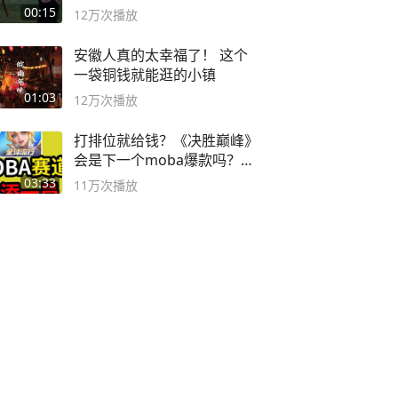
弓#户外
00:15
12万
次播放
安徽人真的太幸福了！ 这个
一袋铜钱就能逛的小镇
01:03
12万
次播放
打排位就给钱？《决胜巅峰》
会是下一个moba爆款吗？#
决胜巅峰
03:33
11万
次播放