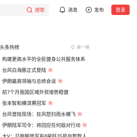
搜索
消息
发布
登录
头条热榜
换一换
构建更高水平的全民健身公共服务体系
台风白海豚正式登陆
伊朗最高领袖与总统会谈
前7个月我国区域外贸增势稳健
张本智和横滨赛冠军
台风登陆现场：狂风怒扫雨水横飞
伊朗陆军司令：将回应任何敌对行动
大V：日称解放军有8架歼35是自欺欺人