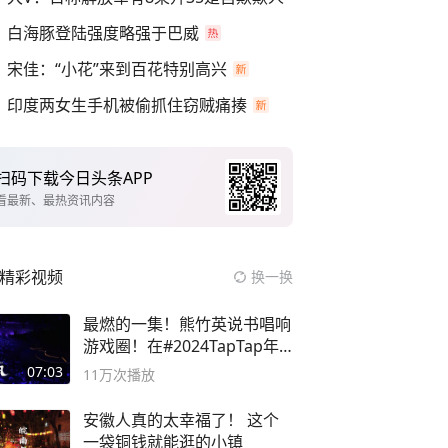
白海豚登陆强度略强于巴威
宋佳：“小花”来到百花特别高兴
印度两女生手机被偷抓住窃贼痛揍
扫码下载今日头条APP
看最新、最热资讯内容
精彩视频
换一换
最燃的一集！熊竹英说书唱响
游戏圈！在#2024TapTap年
度游戏大赏
07:03
11万
次播放
安徽人真的太幸福了！ 这个
一袋铜钱就能逛的小镇