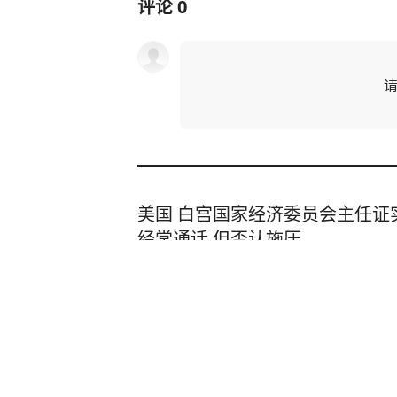
评论
0
美国 白宫国家经济委员会主任证
经常通话 但否认施压
央视新闻
2小时前
“梅姨”可能年事已高 是否仍适用