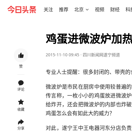
关注
推荐
北京
视频
财经
科
鸡蛋进微波炉加
2015-11-10 09:45
·
四川新闻网遂宁频道
赞
专业人士提醒：很多封闭的、带壳的
微波炉是市民在厨房中使用较普遍的
评论
传言称，一枚小小的鸡蛋放进微波炉
给炸开，还会把微波炉的内部也炸破
收藏
鸡蛋怎么会有如此大的威力？
对此，遂宁王中王电器河东分店负责
分享