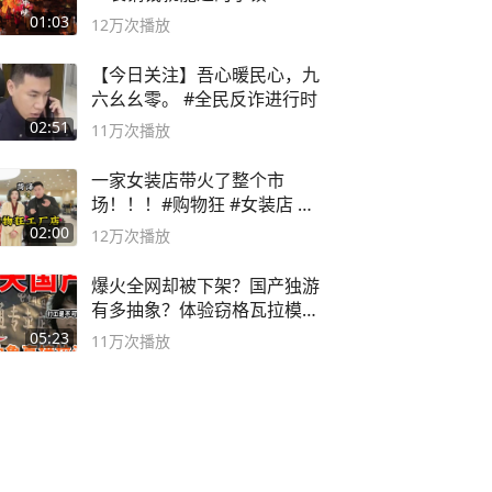
01:03
12万
次播放
【今日关注】吾心暖民心，九
六幺幺零。 #全民反诈进行时
02:51
11万
次播放
一家女装店带火了整个市
场！！！#购物狂 #女装店 #
高品质女装
02:00
12万
次播放
爆火全网却被下架？国产独游
有多抽象？体验窃格瓦拉模拟
器！
05:23
11万
次播放