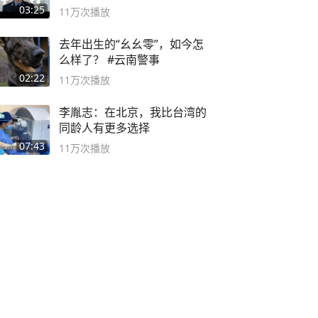
03:25
11万
次播放
去年出生的“幺幺零”，如今怎
么样了？ #云南警事
02:22
11万
次播放
李胤志：在北京，我比台湾的
同龄人有更多选择
07:43
11万
次播放