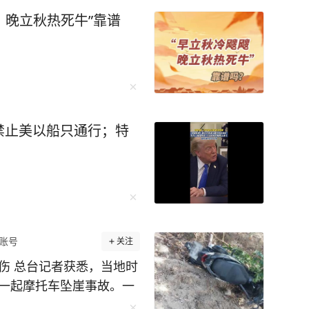
，晚立秋热死牛”靠谱
禁止美以船只通行；特
账号
关注
伤 总台记者获悉，当地时
生一起摩托车坠崖事故。一
其女儿受伤并被送往医院