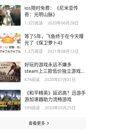
ios限时免费：《尼米亚传
奇：光明山脉》
1.3万
阅读
2020年06月28日
等了5年，飞鱼终于在今天曝
光了《保卫萝卜4》
1.3万
阅读
2021年08月13日
好玩的游戏永远不嫌多
steam上三款低价独立游戏推
荐
674
阅读
2020年07月01日
《和平精英》延迟高？迅游手
游加速器助力流畅游戏
599
阅读
2020年05月25日
查看更多