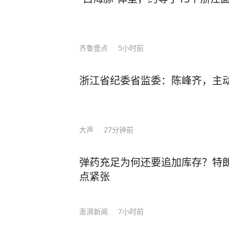
齐鲁壹点
5小时前
浙江省纪委省监委：陈峰齐，主
大声
27分钟前
弹药充足为何还要追加库存？特
点紧张
澎湃新闻
7小时前