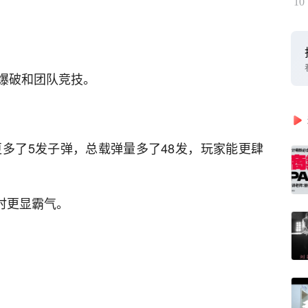
10
爆破和团队竞技。
匣多了5发子弹，总载弹量多了48发，玩家能更肆
时更显霸气。