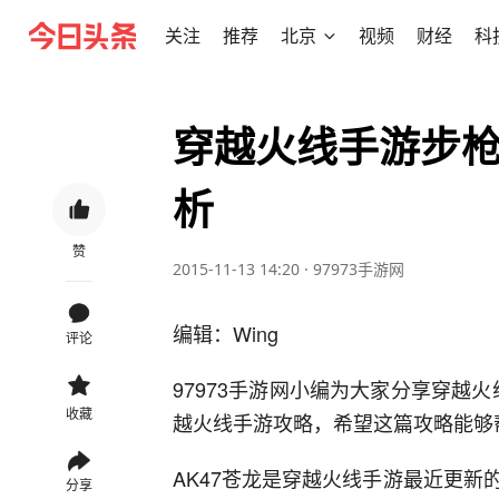
关注
推荐
北京
视频
财经
科
穿越火线手游步枪
析
赞
2015-11-13 14:20
·
97973手游网
编辑：Wing
评论
97973手游网小编为大家分享穿越
收藏
越火线手游攻略，希望这篇攻略能够
AK47苍龙是穿越火线手游最近更
分享