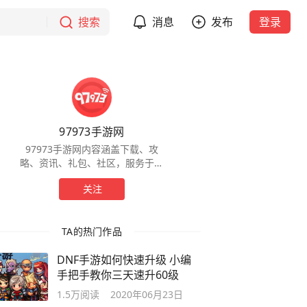
搜索
消息
发布
登录
97973手游网
97973手游网内容涵盖下载、攻
略、资讯、礼包、社区，服务于全
球手游玩家，为玩家提供一站式服
关注
务。
TA的热门作品
DNF手游如何快速升级 小编
手把手教你三天速升60级
1.5万
阅读
2020年06月23日