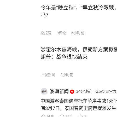
今年是“晚立秋”，“早立秋冷飕飕
吗？
京报网
9
评论
6小时前
涉霍尔木兹海峡，伊朗新方案拟
朗普：战争很快结束
上观新闻
2小时前
澎湃新闻
34分钟前
·
澎湃新闻官方
中国游客泰国遇摩托车坠崖事故1死1
间8月7日，泰国春武里府芭堤雅发
名中国籍男游客在事故中当场死亡，
分享
评论
2