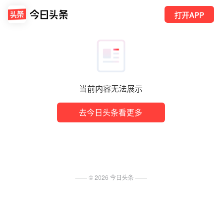
打开APP
当前内容无法展示
去今日头条看更多
—— ©
2026
今日头条
——