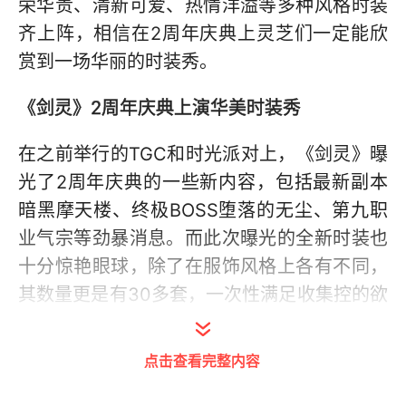
荣华贵、清新可爱、热情洋溢等多种风格时装
齐上阵，相信在2周年庆典上灵芝们一定能欣
赏到一场华丽的时装秀。
《剑灵》2周年庆典上演华美时装秀
在之前举行的TGC和时光派对上，《剑灵》曝
光了2周年庆典的一些新内容，包括最新副本
暗黑摩天楼、终极BOSS堕落的无尘、第九职
业气宗等劲暴消息。而此次曝光的全新时装也
十分惊艳眼球，除了在服饰风格上各有不同，
其数量更是有30多套，一次性满足收集控的欲
望。截至目前，这些率先曝光的时装中文名称
还未确定，最终以新版本上线后为准。
点击查看完整内容
多图爆料全新时装 打造视觉盛宴