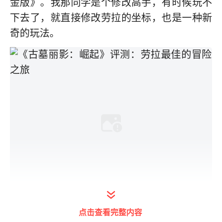
金版》。我那同学是个修改高手，有时候玩不
下去了，就直接修改劳拉的坐标，也是一种新
奇的玩法。
点击查看完整内容
PS2时代的《古墓丽影Ⅳ 黑暗天使》发售时，