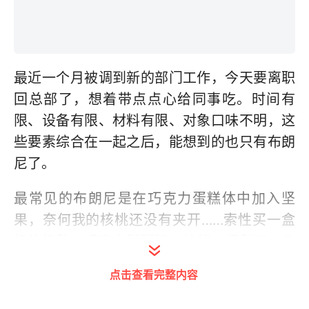
最近一个月被调到新的部门工作，今天要离职
回总部了，想着带点点心给同事吃。时间有
限、设备有限、材料有限、对象口味不明，这
些要素综合在一起之后，能想到的也只有布朗
尼了。
最常见的布朗尼是在巧克力蛋糕体中加入坚
果，奈何我的核桃还没有夹开……索性买一盒
奶油奶酪，巧克力掰掰碎，抄起一把刮刀，亲
测30分钟把面糊送进烤箱。
点击查看完整内容
巧克力最好选用可可含量70%的，防止口味过