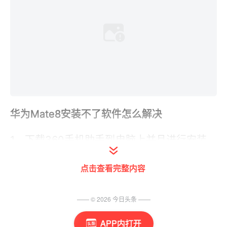
华为Mate8安装不了软件怎么解决
1、下载360手机助手到电脑上并且进行安装，
手机助手会自动为你安装驱动，你只要按照手
点击查看完整内容
机助手的提示打开手机的USB调试，然后打开
360手机助手上面的游戏/软件项目，选择要安
—— ©
2026
今日头条
——
装的程序点击安装就OK了，手机助手会自动将
程序安装到你手机的SD卡里。
APP内打开