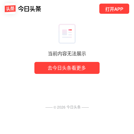
打开APP
当前内容无法展示
去今日头条看更多
—— ©
2026
今日头条
——