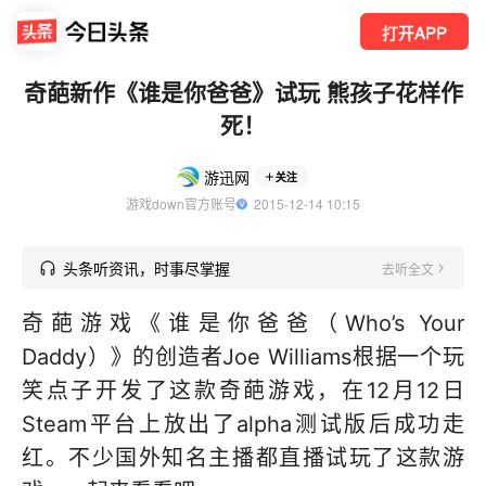
打开APP
奇葩新作《谁是你爸爸》试玩 熊孩子花样作
死！
游迅网
关注
游戏down官方账号
  2015-12-14 10:15
头条听资讯，时事尽掌握
去听全文
奇葩游戏《谁是你爸爸（Who’s Your
Daddy）》的创造者Joe Williams根据一个玩
笑点子开发了这款奇葩游戏，在12月12日
Steam平台上放出了alpha测试版后成功走
红。不少国外知名主播都直播试玩了这款游