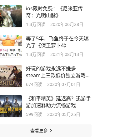
ios限时免费：《尼米亚传
奇：光明山脉》
1.3万
阅读
2020年06月28日
等了5年，飞鱼终于在今天曝
光了《保卫萝卜4》
1.3万
阅读
2021年08月13日
好玩的游戏永远不嫌多
steam上三款低价独立游戏推
荐
674
阅读
2020年07月01日
《和平精英》延迟高？迅游手
游加速器助力流畅游戏
599
阅读
2020年05月25日
查看更多