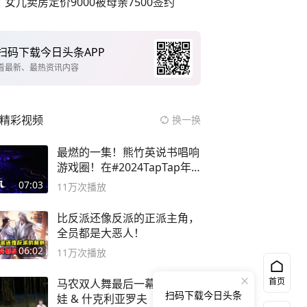
女儿卖房定价9000被母亲7500签约
扫码下载今日头条APP
看最新、最热资讯内容
精彩视频
换一换
最燃的一集！熊竹英说书唱响
游戏圈！在#2024TapTap年
度游戏大赏
07:03
11万
次播放
比反派还像反派的正派主角，
全员都是大恶人！
06:02
11万
次播放
首页
马农双人舞最后一幕-奥西波
扫码下载今日头条
娃 & 什克利亚罗夫