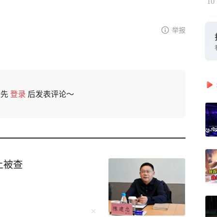
10
举报
请先
登录
后发表评论～
上被查