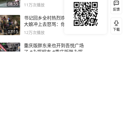
08:55
11万
次播放
反馈
书记回乡全村热烈欢迎！谁知
大娘冲上去怒骂：你害死我儿
下载
子
07:15
12万
次播放
重庆版胖东来也开到吾悦广场
了 #永辉超市 #重庆版胖永辉
00:50
12万
次播放