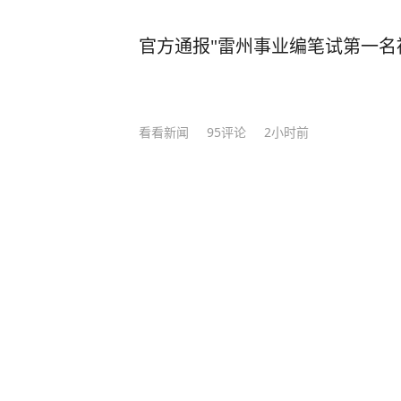
官方通报"雷州事业编笔试第一名
看看新闻
95
评论
2小时前
史无前例！美国AI开始攻击真人
中国新闻网
1
评论
31分钟前
甘肃积石山一男孩遭两人殴打施
孩大两三岁，被打男孩不是留守