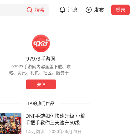
搜索
消息
发布
登录
97973手游网
97973手游网内容涵盖下载、攻
略、资讯、礼包、社区，服务于全
球手游玩家，为玩家提供一站式服
关注
务。
TA的热门作品
DNF手游如何快速升级 小编
手把手教你三天速升60级
1.5万
阅读
2020年06月23日