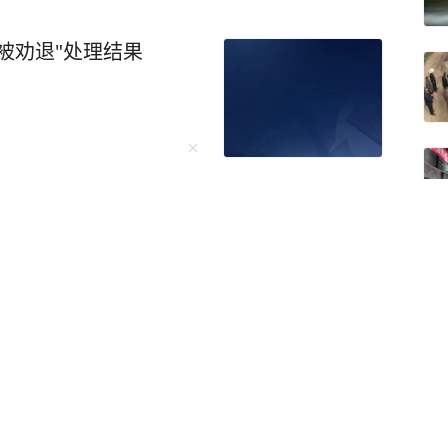
被劝退"处理结果
了
暴，政府回应：打人男
儿童