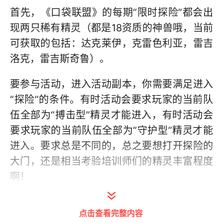
首先，《口袋联盟》的每期“限时探险”都会出
现两只稀有精灵（都是18资质的神兽哦，当前
可获取的包括：达克莱伊，克雷色利亚，雷吉
洛克，雷吉斯奇鲁）。
要参与活动，进入活动副本，你需要满足进入
“探险”的条件。有时活动会要求玩家的当前队
伍全部为“搏击型”精灵才能进入，有时活动会
要求玩家的当前队伍全部为“守护型”精灵才能
进入。要求总是不同的，总之要想打开探险的
大门，还是相当考验培训师们的精灵丰富程度
啊！
点击查看完整内容