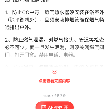
燃气热水器“四防法则”
1、防止CO中毒。燃气热水器须安装在浴室外
（除平衡机外），且须安装排烟管确保烟气畅
通排出户外。
2、防止燃气泄漏。对燃气接头、管道等检查
必不可少，而一旦发生泄漏，则须关闭燃气阀
门，打开门窗。禁用电话、电器。
3、防止漏电。使用热水器时，电源必须具备
可靠的地线并使用独立线路，严禁对原装电源
点击查看完整内容
线进行私自接驳。
4、防止水箱冻裂。而当户外温度低于0°C
—— ©
2026
今日头条
——
时，要对热水器进出水管进行保温防冻措施，
APP内打开