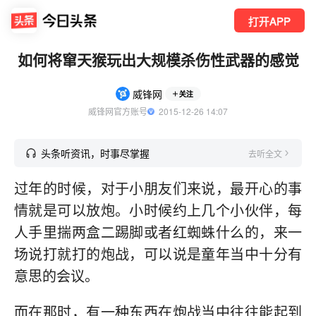
打开APP
如何将窜天猴玩出大规模杀伤性武器的感觉
威锋网
关注
威锋网官方账号
  2015-12-26 14:07
头条听资讯，时事尽掌握
去听全文
过年的时候，对于小朋友们来说，最开心的事
情就是可以放炮。小时候约上几个小伙伴，每
人手里揣两盒二踢脚或者红蜘蛛什么的，来一
场说打就打的炮战，可以说是童年当中十分有
意思的会议。
而在那时，有一种东西在炮战当中往往能起到