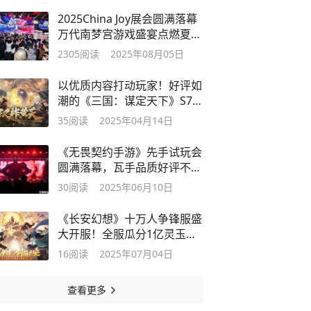
2025China Joy展会圆满落幕
万代南梦宫游戏盛宴点燃夏日
激情
2305
阅读
2025年08月05日
以优质内容打动玩家！好评如
潮的《三国：谋定天下》S7赛
季已上线
35
阅读
2025年04月14日
《无畏契约手游》先手试玩会
圆满落幕，瓦手品质好评不
断！
30
阅读
2025年06月10日
《长安幻想》十万人争锋服盛
大开服！全服瓜分1亿灵玉，
热血开战
16
阅读
2025年07月04日
查看更多