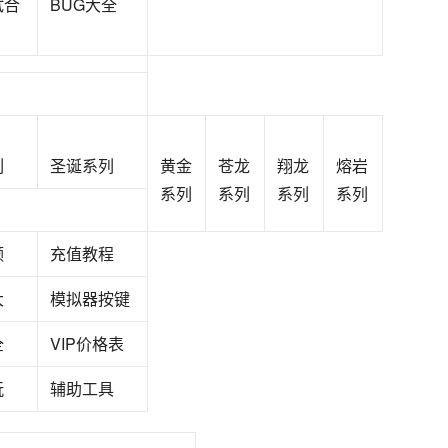
试合
BUG大全
列
圣诞系列
黄金
苍龙
翔龙
熔岩
系列
系列
系列
系列
频
充值教程
大
模拟器按键
全
VIP价格表
玩
辅助工具