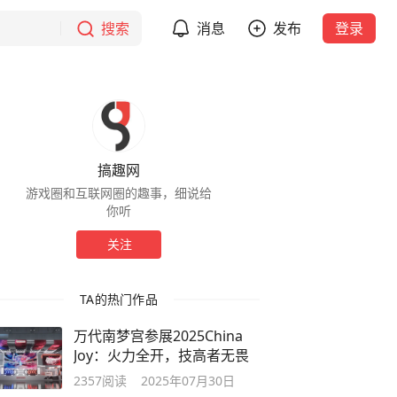
搜索
消息
发布
登录
搞趣网
游戏圈和互联网圈的趣事，细说给
你听
关注
TA的热门作品
万代南梦宫参展2025China
Joy：火力全开，技高者无畏
2357
阅读
2025年07月30日