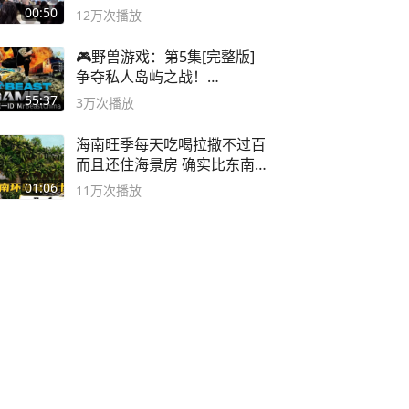
00:50
12万
次播放
🎮野兽游戏：第5集[完整版]
争夺私人岛屿之战！
#MrBeastChina
55:37
3万
次播放
海南旺季每天吃喝拉撒不过百
而且还住海景房 确实比东南
亚合适
01:06
11万
次播放