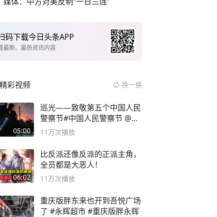
媒体：中方对美反制“一日三连”
扫码下载今日头条APP
看最新、最热资讯内容
精彩视频
换一换
巡光——致敬第五个中国人民
警察节#中国人民警察节 @抖
音小助手
05:00
11万
次播放
比反派还像反派的正派主角，
全员都是大恶人！
06:02
11万
次播放
重庆版胖东来也开到吾悦广场
了 #永辉超市 #重庆版胖永辉