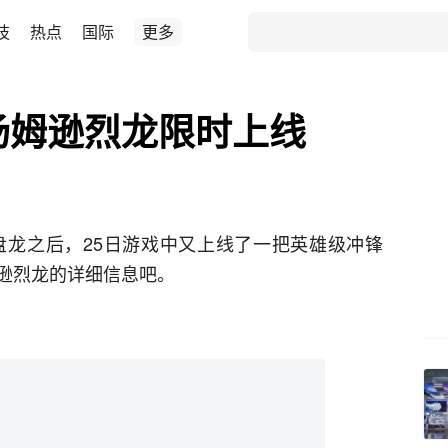
技
热点
国际
更多
汤姆逊烈龙限时上线
K盘龙之后，25日游戏中又上线了一把英雄级冲锋
逊烈龙的详细信息吧。