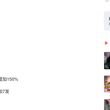
10
加150%
加7发