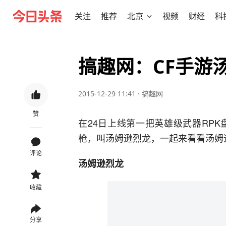
关注
推荐
北京
视频
财经
科
搞趣网：CF手游
2015-12-29 11:41
·
搞趣网
赞
在24日上线第一把英雄级武器RP
枪，叫汤姆逊烈龙，一起来看看汤姆
评论
汤姆逊烈龙
收藏
分享