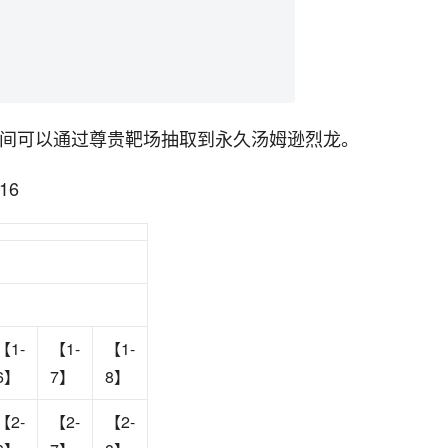
月31日期间可以通过尊贵靶场抽取到永久汤姆逊烈龙。
16
【1-
【1-
【1-
6】
7】
8】
【2-
【2-
【2-